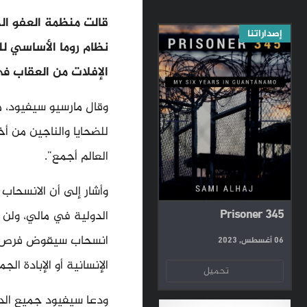
قالت منظمة العفو الد
إصداراتنا
نظام روما الأساسي ل
الإفلات من العقاب ف
وقال مارسيو سيفيود، م
للضحايا والناجين من أ
العالم أجمع”.
وأشار إلى أن الانسحاب
Prisoner 345
الدولية في مالي، ولن ي
انسحاب سيقوض فرص الض
06 أغسطس, 2023
الإنسانية أو الإبادة ال
تحميل
ودعا سيفيود جميع الدو