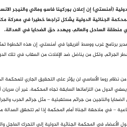
ولية (أمنستي) إن إعلان بوركينا فاسو ومالي والنيجر الان
لمحكمة الجنائية الدولية يشكل تراجعا خطيرا في معركة مك
ي منطقة الساحل والعالم، ويهدد حق الضحايا في العدالة.
دير برنامج غرب ووسط أفريقيا في أمنستي، إن هذه الخطوة تمث
خطر الجرائم، ولكل من يناضل ضد الإفلات من العقاب في تلك ال
 من نظام روما الأساسي لن يؤثر على التحقيق الجاري للمحكمة الج
عفي الدول من التزاماتها السابقة تجاه المحكمة، غير أن سريان أ
حايا والناجين من جرائم مستقبلية – مثل جرائم الحرب والجرا
جماعية – في ملاحقة الجناة أمام المحكمة إذا لم تتحقق العدالة مح
ل الأعضاء في المحكمة الجنائية الدولية إلى التحرك العاجل و