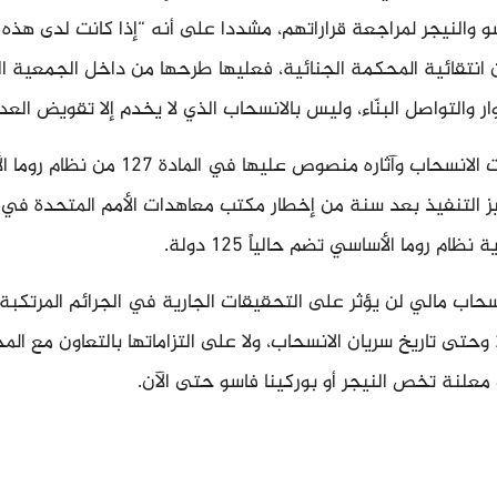
و والنيجر لمراجعة قراراتهم، مشددا على أنه “إذا كانت لدى هذه 
نتقائية المحكمة الجنائية، فعليها طرحها من داخل الجمعية ال
ر والتواصل البنّاء، وليس بالانسحاب الذي لا يخدم إلا تقويض العدا
وأوضح البيان أن إجراءات الانسحاب وآثاره منصوص عليها في الم
ز التنفيذ بعد سنة من إخطار مكتب معاهدات الأمم المتحدة في
ام روما الأساسي تضم حالياً 125 دولة.
حاب مالي لن يؤثر على التحقيقات الجارية في الجرائم المرتكبة
أراضيها منذ يناير 2012 وحتى تاريخ سريان الانسحاب، ولا على التزاماتها بالتعاون مع ا
 معلنة تخص النيجر أو بوركينا فاسو حتى الآن.