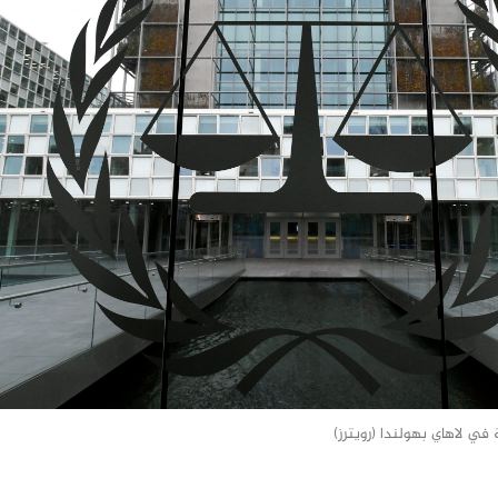
 في لاهاي بهولندا (رويترز)