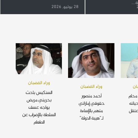
...
28 يوليو, 2026
وراء القضبان
ان
وراء القضبان
السنكيس باحث
محام
أحمد منصور
بحريني مريض
ياته
حقوقي إماراتي
يواجه عسف
عتقل
متهم بالإساءة
السلطة بالإضراب عن
لـ”هيبة الدولة”
الطعام