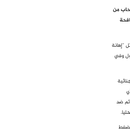
سحاب من
افحة
ل “إهانة
دول وفي
نائية
ي
ئم ضد
ليا.
الضغط