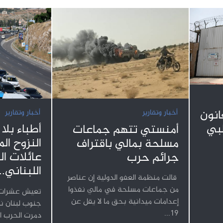
نون
أخبار وتقارير
أخبار وتقارير
طبي
أطباء بلا
أمنستي تتهم جماعات
النزوح ال
مسلحة بمالي باقتراف
عائلات ا
جرائم حرب
اللبناني...
قالت منظمة العفو الدولية إن عناصر
من جماعات مسلحة في مالي نفذوا
تعيش عشرات آ
إعدامات ميدانية بحق ما لا يقل عن
جنوب لبنان نز
19...
دمرت الحرب ال