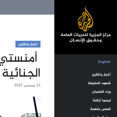
أخبار وتقارير
أمنستي: 
English
الجنائية
أخبار وتقارير
شهود الحقيقة
24 سبتمبر, 2025
وراء القضبان
ليسوا أرقاماً
قصص ملهمة