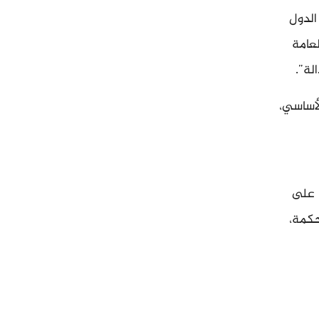
الدول
عامة
لة”.
ادة 127 من نظام روما الأساسي،
 على
لمحكمة،