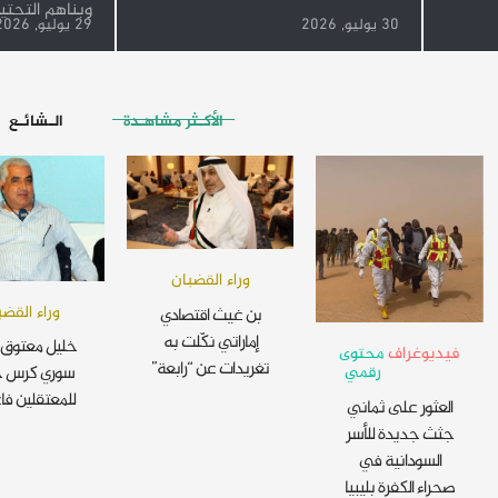
وبناهم التحتية
30 يوليو, 2026
29 يوليو, 2026
الأكـثر مشاهـدة
الـشائـع
وراء القضبان
وراء القضب
بن غيث اقتصادي
إماراتي نكّلت به
خليل معتوق 
فيديوغراف
محتوى
تغريدات عن “رابعة”
رقمي
سوري كرس ح
للمعتقلين فا
العثور على ثماني
جثث جديدة للأسر
السودانية في
صحراء الكفرة بليبيا