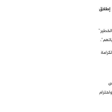
إطلاق
الخطير”
اتهم”.
كرامة
ى
احترام