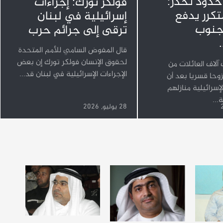
 حدود تحذر:
فولكر تورك: إجراءات
متكرر يدفع
إسرائيلية في لبنان
لجنوب
ترقى إلى جرائم حرب
قال المفوض السامي للأمم المتحدة
لحقوق الإنسان فولكر تورك إن بعض
لاف العائلات من
الإجراءات الإسرائيلية في لبنان قد...
وحا قسريا بعد أن
إسرائيلية منازلهم
...
28 يوليو, 2026