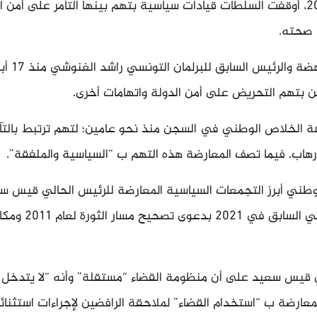
ومنذ فبراير/ شباط 2023، أوقفت السلطات قيادات سياسية بتهم بينها التآمر على أمن 
 صحته.
ويقبع رئيس حركة النهضة والرئي
هة الخلاص الوطني في السجن منذ نحو عامين؛ لتهم ترتبط بالتآ
لإرهاب. فيما تصف المعارضة هذه التهم ب “السياسية والملفقة”.
طني أبرز التجمعات السياسية المعارضة للرئيس الحالي قيس س
إطاحته بالنظام السياسي السابق في 2021 بدع
 قيس سعيد على أن منظومة القضاء “مستقلة” وأنه “لا يتدخل
معارضة ب “استخدام القضاء” لملاحقة الرافضين لإجراءات استثنائي