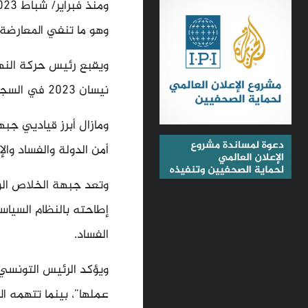
وهو ما تنفي المعارضة
نيسان 2023 في السجن بتهم التحريض على أمن الدولة واتهامات أخرى.
ومازال أبرز قياديي جب
أمن الدولة والفساد وا
وتعد جبهة الخلاص الو
الفساد.
ويؤكد الرئيس التونسي
عملها”، بينما تتهمه ال