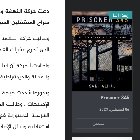
دعت حركة النهضة وج
إصداراتنا
سراح المعتقلين السي
وطالبت حركة النهضة في
الذي “حرم عشرات القاد
وأضافت الحركة أن أغلب
والعدالة والديمقراطية
وبدورها شددت جبهة ا
Prisoner 345
الإصلاحات”. وطالبت ال
06 أغسطس, 2023
الشرعية الدستورية في
تحميل
استقلالية وسائل الإعلام