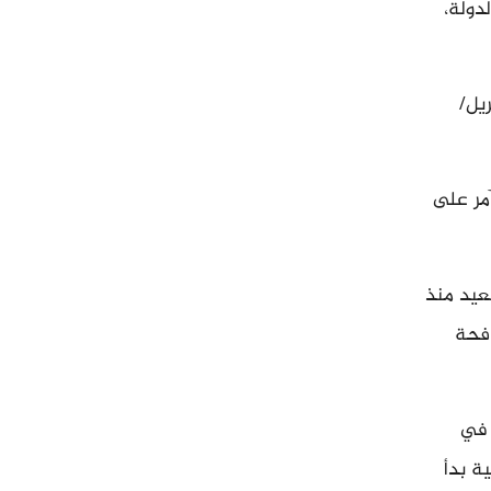
الدولة،
س السابق للبرلمان التونسي راشد الغنوشي منذ 17 أبريل/
مر على
عيد منذ
وى تصحيح مسار الثورة لعام 2011 ومكافحة
 في
ة بدأ