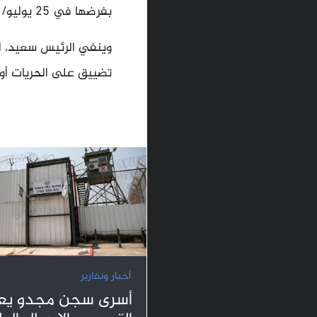
بفرضها في 25 يوليو/ تموز 2021.
وينفي الرئيس سعيد، ال
تضييق على الحريات أو
أخبار وتقارير
أسرى سجن مجدو يعا