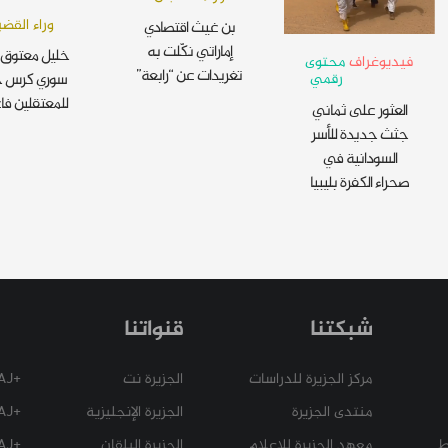
وراء القضب
بن غيث اقتصادي
إماراتي نكّلت به
خليل معتوق 
فيديوغراف
محتوى
تغريدات عن “رابعة”
رقمي
سوري كرس ح
للمعتقلين فا
العثور على ثماني
جثث جديدة للأسر
السودانية في
صحراء الكفرة بليبيا
شبكتنا
قنواتنا
مركز الجزيرة للدراسات
الجزيرة نت
+AJ
منتدى الجزيرة
الجزيرة الإنجليزية
+AJ عربي
ط
معهد الجزيرة للإعلام
الجزيرة البلقان
+AJ إسباني