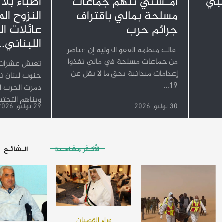
طبي
أطباء بلا
أمنستي تتهم جماعات
النزوح ال
مسلحة بمالي باقتراف
عائلات ا
جرائم حرب
اللبناني...
قالت منظمة العفو الدولية إن عناصر
من جماعات مسلحة في مالي نفذوا
تعيش عشرات آ
إعدامات ميدانية بحق ما لا يقل عن
جنوب لبنان نز
19...
دمرت الحرب ال
وبناهم التحتية
30 يوليو, 2026
29 يوليو, 2026
الأكـثر مشاهـدة
الـشائـع
وراء القضبان