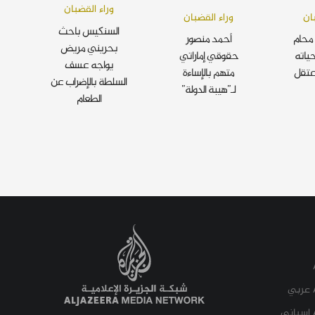
وراء القضبان
ان
وراء القضبان
السنكيس باحث
محام
أحمد منصور
بحريني مريض
ياته
حقوقي إماراتي
يواجه عسف
عتقل
متهم بالإساءة
السلطة بالإضراب عن
لـ”هيبة الدولة”
الطعام