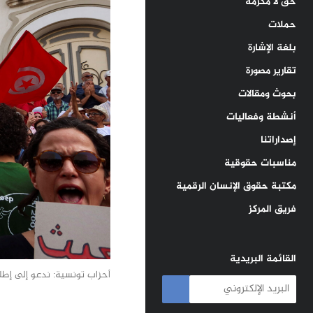
حق لا مكرمة
حملات
بلغة الإشارة
تقارير مصورة
بحوث ومقالات
أنشطة وفعاليات
إصداراتنا
مناسبات حقوقية
مكتبة حقوق الإنسان الرقمية
فريق المركز
القائمة البريدية
أحزاب تونسية: ندعو إلى إطلا