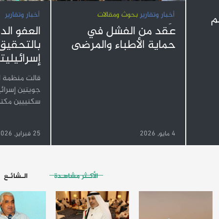
أخبار وتقارير
بحوث ومقالات
أخبار وتقارير
م
عَقد من الفشل في
العفو الد
حماية الأطباء والمرضى
بالتحقيق
إسرائيليت
قالت منظمة ال
جويتين إسرائ
سكنييين مكتظ
4 مايو, 2026
25 فبراير, 2026
الأكـثر مشاهـدة
الـشائـع