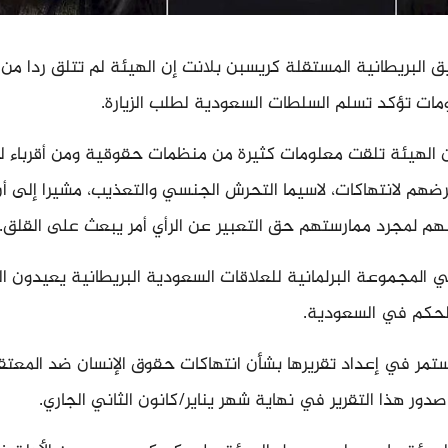
 البريطانية المستقلة كريسبن بلانت إن الهيئة لم تتلق ردا من
ات تؤكد تسلم السلطات السعودية لطلب الزيارة.
ن الهيئة تلقت معلومات كثيرة من منظمات حقوقية ومن أقرباء ل
هم لانتهاكات، لاسيما التحرش الجنسي والتعذيب، مشيرا إلى أ
هم لمجرد ممارستهم حق التعبير عن الرأي أمر يبعث على القلق.
المجموعة البرلمانية للعلاقات السعودية البريطانية يعيدون ال
لحكم في السعودية.
تمر في إعداد تقريرها بشأن انتهاكات حقوق الإنسان ضد المعتق
ور هذا التقرير في نهاية شهر يناير/كانون الثاني الجاري.