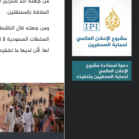
من جهته أكد سكرتير ا
العلاقة بالمعتقلين.
ومن جهته قال الناشط ا
السلطات السعودية لا ت
لها، لأن لديها ما تخف