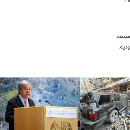
ات
صديقة
ودية.