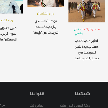
وراء القضبان
وراء القضب
بن غيث اقتصادي
إماراتي نكّلت به
خليل معتوق 
فيديوغراف
محتوى
تغريدات عن “رابعة”
رقمي
سوري كرس ح
للمعتقلين فا
العثور على ثماني
جثث جديدة للأسر
السودانية في
صحراء الكفرة بليبيا
شبكتنا
قنواتنا
مركز الجزيرة للدراسات
الجزيرة نت
+AJ