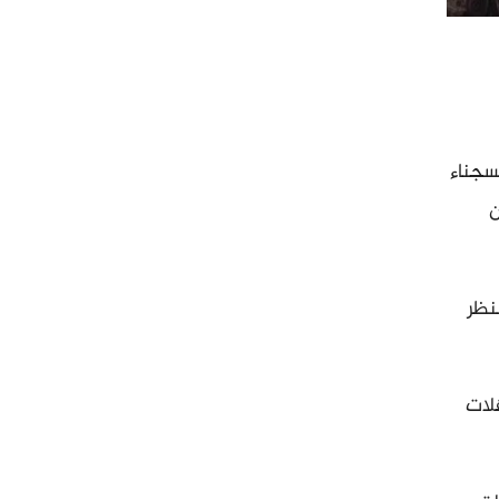
سجناء
ن
نظر
لات