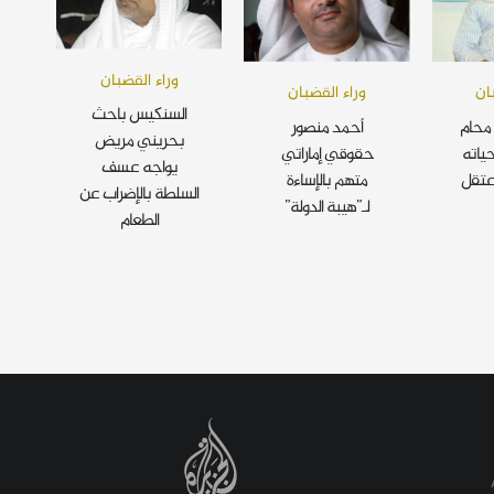
وراء القضبان
ان
وراء القضبان
السنكيس باحث
محام
أحمد منصور
بحريني مريض
ياته
حقوقي إماراتي
يواجه عسف
عتقل
متهم بالإساءة
السلطة بالإضراب عن
لـ”هيبة الدولة”
الطعام