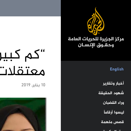
“كم كبير
معتقلات
English
أخبار وتقارير
10 يناير, 2019
شهود الحقيقة
وراء القضبان
ليسوا أرقاماً
قصص ملهمة