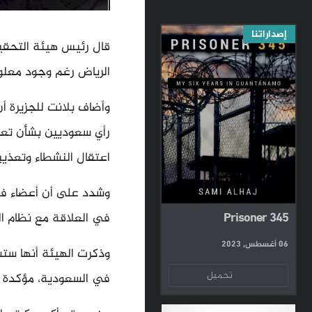
إصداراتنا
قال رئيس هيئة التحقيق
الرياض رغم وجود معلوم
وأضاف بلانت للجزيرة أ
رأي سعوديين بشأن تعرض
اعتقال النشطاء وتعذيب
وشدد على أن أعضاء في 
Prisoner 345
في العلاقة مع نظام ا
06 أغسطس, 2023
وذكرت الهيئة أنها ستس
تحميل
في السعودية، مؤكدة صد