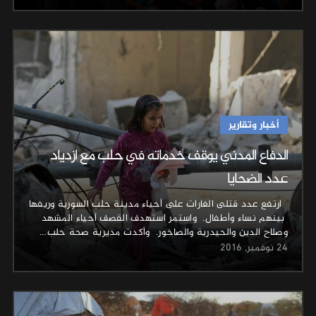
أخبار وتقارير
الدفاع المدني يوقف خدماته في حلب مع ازدياد
عدد الضحايا
ارتفع عدد قتلى الغارات على أحياء مدينة حلب السورية وريفها
بينهم نساء وأطفال. واستمر استهدف القصف أحياء المشهد
وصلاح الدين والحيدرية والصاخور. وأكدت مديرية صحة حلب…
24 نوفمبر, 2016