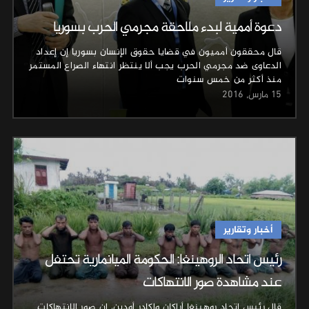
دعوة أممية لبدء ملاحقة مجرمي الحرب بسوريا
قال محققون أمميون في قضايا حقوق الإنسان بسوريا إن إعداد
الدعاوى ضد مجرمي الحرب يجب ألا ينتظر انتهاء الصراع المستمر
منذ أكثر من خمس سنوات
15 مارس, 2016
أخبار وتقارير
رئيس اتحاد الروهينغا: الحكومة الميانمارية تحتفل
عند مشاهدة صور الانتهاكات
قال رئيس اتحاد روهينغا أراكان واكادر أودين، إن صور الانتهاكات