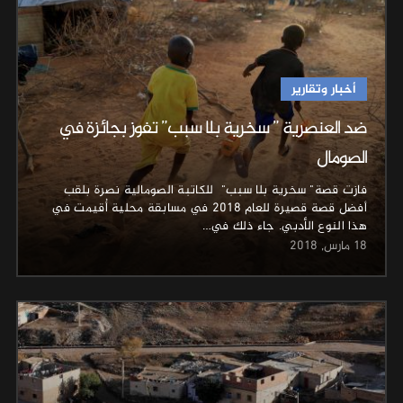
أخبار وتقارير
ضد العنصرية ” سخرية بلا سبب” تفوز بجائزة في
الصومال
فازت قصة" سخرية بلا سبب" للكاتبة الصومالية نصرة بلقب
أفضل قصة قصيرة للعام 2018 في مسابقة محلية أُقيمت في
هذا النوع الأدبي. جاء ذلك في…
18 مارس, 2018