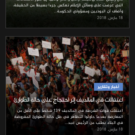
التي عُرضت على وسائل الإعلام تعكس جزءا بسيطا من الحقيقة،
وأضاف أن البوذيين ومسؤولي الحكومة…
18 مارس, 2018
أخبار وتقارير
اعتقالات في المالديف إثر احتجاج على حالة الطوارئ
اعتقلت قوات الشرطة في المالديف 139 شخصاً على الأقل من
المعارضة بعدما حاولوا التظاهر في ظل حالة الطوارئ المفروضة
في البلاد بطلب من الرئيس عبد…
18 مارس, 2018