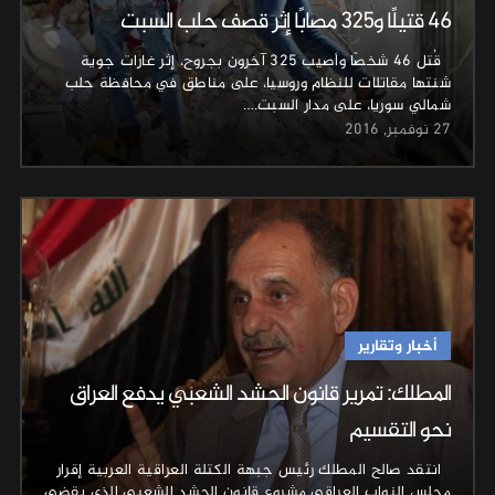
46 قتيلًا و325 مصابًا إثر قصف حلب السبت
قُتل 46 شخصًا وأصيب 325 آخرون بجروح، إثر غارات جوية
شنتها مقاتلات للنظام وروسيا، على مناطق في محافظة حلب
شمالي سوريا، على مدار السبت.…
27 نوفمبر, 2016
أخبار وتقارير
المطلك: تمرير قانون الحشد الشعبي يدفع العراق
نحو التقسيم
انتقد صالح المطلك رئيس جبهة الكتلة العراقية العربية إقرار
مجلس النواب العراقي مشروع قانون الحشد الشعبي الذي يقضي