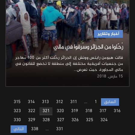
أخبار وتقارير
رُحّلوا من الجزائر وسُرقوا في مالي
قالت هيومن رايتس ووتش إن الجزائر رحّلت أكثر من 100 مهاجر
من جنسيات أفريقية مختلفة إلى منطقة لا تخضع للقانون في
مالي المجاورة، حيث تعرض…
15 مارس, 2018
Posts
السابق
1
…
311
312
313
314
315
pagination
323
322
321
320
319
318
317
316
330
329
328
327
326
325
324
331
…
338
التالي