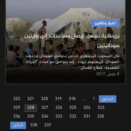
أخبار وتقارير
بريطانية تسعى لإيصال مساعدات ‎ إلى ولايتين
سودانيتين
قال المبعوث البريطاني الخاص بدولتي السودان وجنوب
السودان، كريستوفر تروت، إنه يتواصل مع قيادة "الحركة
الشعبية- قطاع الشمال"
8 مارس, 2017
Posts
السابق
1
…
318
319
320
321
322
pagination
329
328
327
326
325
324
323
336
335
334
333
332
331
330
337
338
التالي