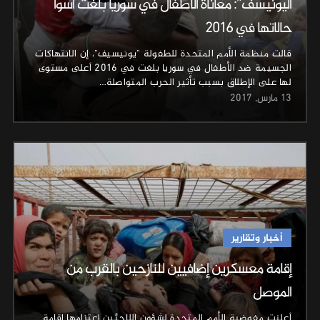
اليونيسف”: معاناة الأطفال في سوريا بلغت أسوأ
حالاتها في 2016
قالت منظمة الأمم المتحدة للطفولة "يونيسيف"، إن الانتهاكات
الجسيمة ضد الأطفال في سوريا بلغت في 2016 أعلى مستوى
لها على الإطلاق بسبب تأثير الحرب المتواصلة…
13 مارس, 2017
أخبار وتقارير
إقامة معسكرين إضافيين للنازحين بالقرب من
الموصل
أعلنت مفوضية الأمم المتحدة لشؤون اللاجئين اعتزامها إقامة