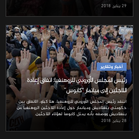
29 يناير, 2018
أخبار وتقارير
رئيس المجلس الأوروبي للروهنغيا: اتفاق إعادة
اللاجئين إلى ميانمار “كابوس”
انتقد رئيس المجلس الأوروبي للروهنغيا، هلا كياو، الاتفاق بين
حكومتي بنغلاديش وميانمار حول إعادة اللاجئين الروهنغيا من
بنغلاديش ووصفه بأنه يمثل كابوسا لهؤلاء اللاجئين.
28 يناير, 2018