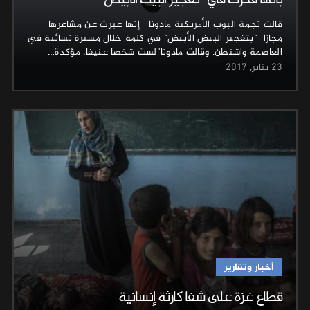
بأنها فكرت في “تفجير البيت الأبيض”
قالت نجمة البوب ​​الأمريكية مادونا إنها عبرت عن مشاعرها
مجازا "بتفجير البيض الأبيض" في كلمة خلال مسيرة نسائية في
العاصمة واشنطن. وقالت مادونا"لست شخصا عنيفا، مؤكدة…
23 يناير, 2017
أخبار وتقارير
قطاع غزة على شفا كارثة إنسانية