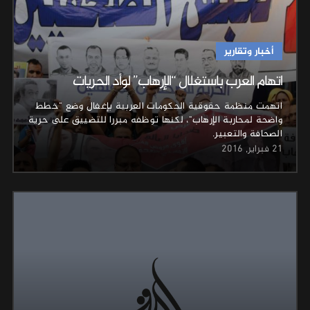
أخبار وتقارير
اتهام العرب باستغلال “الإرهاب” لوأد الحريات
اتهمت منظمة حقوقية الحكومات العربية بإغفال وضع "خطط
واضحة لمحاربة الإرهاب"، لكنها توظفه مبررا للتضييق على حرية
الصحافة والتعبير.
21 فبراير, 2016