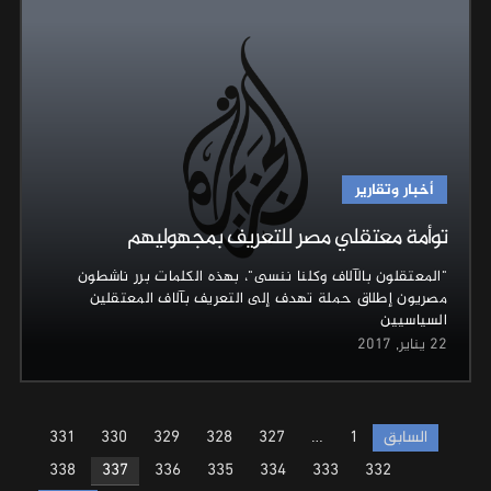
أخبار وتقارير
توأمة معتقلي مصر للتعريف بمجهوليهم
"المعتقلون بالآلاف وكلنا ننسى"، بهذه الكلمات برر ناشطون
مصريون إطلاق حملة تهدف إلى التعريف بآلاف المعتقلين
السياسيين
22 يناير, 2017
Posts
السابق
1
…
327
328
329
330
331
pagination
338
337
336
335
334
333
332