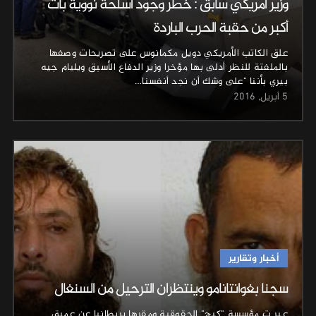
وزير أمريكي سابق : خطر وجود أسلحة نووية بات
أكبر من حقبة الحرب الباردة
علق الكاتب الأمريكي دويل مكمانوس على تصريحات وصفها
بالملفتة للنظر أدلى بها مؤخرا وزير الدفاع الأسبق ويليام جيه
بيري بأننا "على وشك أن نجد أنفسنا…
5 أبريل, 2016
أخبار وتقارير
سجنا بغوانتانامو وينتظران الترحيل من السنغال
عبر ت مؤسسة "كيج" الحقوقية ومقرها بريطانيا عن عميق