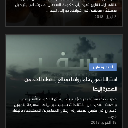
قلقها إزاء تقارير تفيد بأن حكومة السنغال أصدرت أمرا بترحيل
سجينيْن سابقين في غوانتانامو إلى ليبيا،…
3 أبريل, 2018
أخبار وتقارير
استراليا تمول فلما روائيا بمبالغ باهظة للحد من
الهجرة إليها
ذكرت صحيفة (تليجراف) البريطانية أن الحكومة الأسترالية
واجهت العديد من الانتقادات بسبب ميزانيتها المسرفة لتمويل
فيلم روائي طويل يهدف إلى إقناع المهاجرين المحتملين بالبقاء
في…
18 أكتوبر, 2018