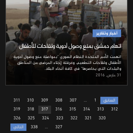
أخبار وتقارير
اتهام دمشق بمنع وصول أدوية ولقاحات للأطفال
اتهمت الأمم المتحدة النظام السوري "بمواصلة منع وصول أدوية
الأطفال ولقاحات التطعيم، وعرقلة إجلاء المرضى من المناطق
والبلدات التي يحاصرها" في كافة أنحاء البلاد.
31 مارس, 2016
Posts
السابق
1
…
307
308
309
310
311
pagination
319
318
317
316
315
314
313
312
326
325
324
323
322
321
320
327
…
338
التالي