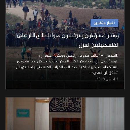
أخبار وتقارير
ووتش:مسؤولون إسرائيليون أمروا بإطلاق النار على
الفلسطينيين العزل
(القدس) – "قالت هيومن رايتس ووتش" اليوم إن
المسؤولين الإسرائيليين الكبار الذين طالبوا بشكل غير قانوني
باستخدام الذخيرة الحية ضد المظاهرات الفلسطينية، التي لم
تشكل أي تهديد…
3 أبريل, 2018