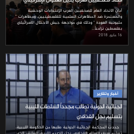
اتحاد الصحفيين العرب يدين العدوان الإسرائيلي
أدان الاتحاد العام للصحفيين العرب الإعتداءات الوحشية
والمستمرة ضد المظاهرات السلمية للفلسطينيين، ومظاهرات "
مليونية العودة " وذلك في مواجهة جيش الاحتلال الاسرائيلي
بفلسطين تزامناً…
16 مايو, 2018
أخبار وتقارير
الجنائية الدولية تطالب مجدداً السلطات الليبية
بتسليم نجل القذافي
جددت المحكمة الجنائية الدولية طلبها من الحكومة الليبية،
تسليم سيف الإسلام القذافي، نجل الزعيم الليبي السابق، الذي