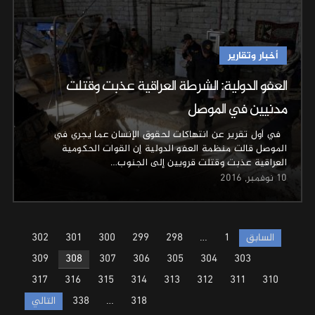
أخبار وتقارير
العفو الدولية: الشرطة العراقية عذبت وقتلت
مدنيين في الموصل
في أول تقرير عن انتهاكات لحقوق الإنسان عما يجري في
الموصل قالت منظمة العفو الدولية إن القوات الحكومية
العراقية عذبت وقتلت قرويين إلى الجنوب…
10 نوفمبر, 2016
Posts
السابق
1
…
298
299
300
301
302
pagination
309
308
307
306
305
304
303
317
316
315
314
313
312
311
310
318
…
338
التالي