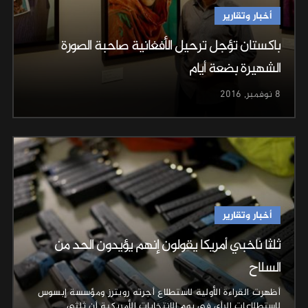
أخبار وتقارير
باكستان تؤجل ترحيل الأفغانية صاحبة الصورة
الشهيرة بضعة أيام
8 نوفمبر, 2016
أخبار وتقارير
ثلثا ناخبي أمريكا يقولون إنهم يؤيدون الحد من
السلاح
أظهرت القراءة الأولية لاستطلاع أجرته رويترز ومؤسسة إبسوس
لاستطلاعات الرأي في يوم الانتخابات الأمريكية أن ثلثي