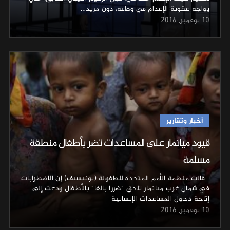
يواجه عقوبة الإعدام في وطنه، دون مزيد…
10 نوفمبر, 2016
أخبار وتقارير
قيود ميانمار على المساعدات تضر بأطفال منطقة
مسلمة
قالت منظمة الأمم المتحدة للطفولة (يونيسيف) إن الاضطرابات
في شمال غرب ميانمار تلحق "ضررا بالغا" بالأطفال ودعت إلى
إتاحة دخول المساعدات الإنسانية
10 نوفمبر, 2016