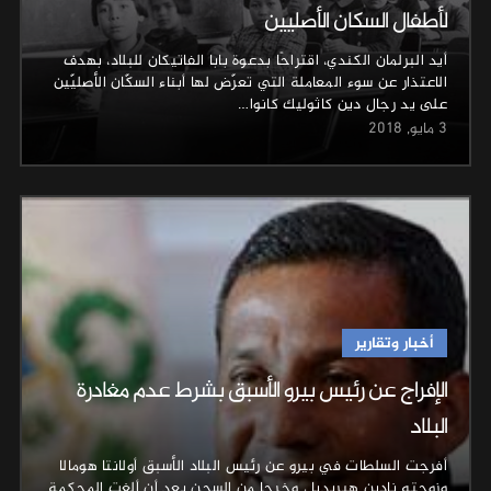
لأطفال السكان الأصليين
أيد البرلمان الكندي، اقتراحًا بدعوة بابا الفاتيكان للبلاد، بهدف
الاعتذار عن سوء المعاملة التي تعرّض لها أبناء السكّان الأصليّين
على يد رجال دين كاثوليك كانوا…
3 مايو, 2018
أخبار وتقارير
الإفراج عن رئيس بيرو الأسبق بشرط عدم مغادرة
البلاد
أفرجت السلطات في بيرو عن رئيس البلاد الأسبق أولانتا هومالا
وزوجته نادين هيريديا ، وخرجا من السجن بعد أن ألغت المحكمة