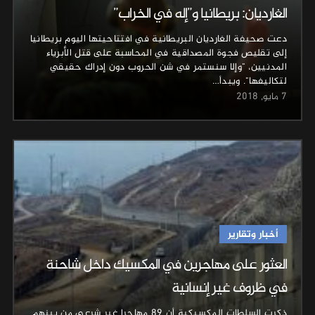
الغارديان: بريطانيا و”إله في الخراب”
دعت صحيفة الغارديان البريطانية في افتتاحيتها اليوم بريطانيا
إلى تقليص فجوة المصداقية في المحاسبة على قتل الأبرياء
المدنيين، "وإلا سنستمر في شن الحروب دون إدراك حقيقي
لتكاليفها". ويبدأ…
7 مايو, 2018
أخبار وتقارير
العثور على مهاجرين في المكسيك داخل شاحنة
في ظروف غير إنسانية
ذكرت السلطات المكسيكية أن 89 مهاجرا غير شرعي من بينهم