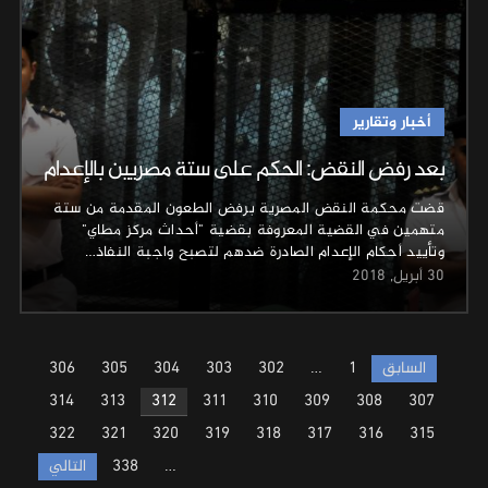
أخبار وتقارير
بعد رفض النقض: الحكم على ستة مصريين بالإعدام
قضت محكمة النقض المصرية برفض الطعون المقدمة من ستة
متهمين في القضية المعروفة بقضية "أحداث مركز مطاي"
وتأييد أحكام الإعدام الصادرة ضدهم لتصبح واجبة النفاذ…
30 أبريل, 2018
Posts
السابق
1
…
302
303
304
305
306
pagination
314
313
312
311
310
309
308
307
322
321
320
319
318
317
316
315
…
338
التالي