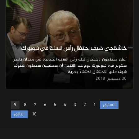
خاشقجي ضيف احتفال رأس السنة في نيويورك
أعلن منظمون لاحتفال ليلة رأس السنة الجديدة في ميدان تايمز
سكوير في نيويورك يوم غد الاثنين أن صحفيين سيحلون ضيوف
شرف على الاحتفال احتفاءً بحرية…
30 ديسمبر, 2018
Posts
السابق
1
2
3
4
5
6
7
8
9
pagination
10
التالي