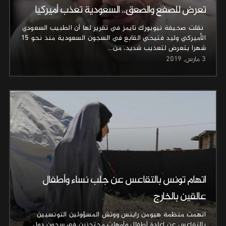
تعرض للصفع والصعق.. السعودية تعذب أميركيا
نقلت صحيفة نيويورك تايمز في تقرير لها أن الطبيب السعودي
الأميركي وليد فتيحي القابع في السجون السعودية منذ نحو 15
شهرا يتعرض لتعذيب شديد، من…
3 مارس, 2019
اتهام تونس بالتقاعس عن جلب نساء وأطفال
عالقين بالخارج
اتهمت منظمة هيومن رايتس ووتش المسؤولين التونسيين
بالتقاعس عن إعادة أطفال وأمهات محتجزين في سجون دول