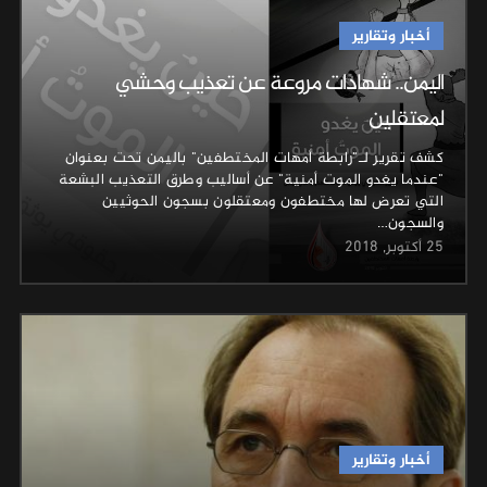
أخبار وتقارير
اليمن.. شهادات مروعة عن تعذيب وحشي
لمعتقلين
كشف تقرير لـ"رابطة أمهات المختطفين" باليمن تحت بعنوان
"عندما يغدو الموت أمنية" عن أساليب وطرق التعذيب البشعة
التي تعرض لها مختطفون ومعتقلون بسجون الحوثيين
والسجون…
25 أكتوبر, 2018
أخبار وتقارير