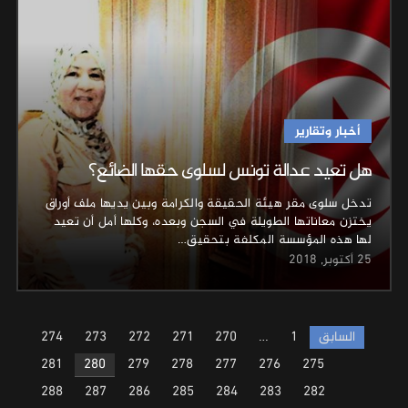
أخبار وتقارير
هل تعيد عدالة تونس لسلوى حقها الضائع؟
تدخل سلوى مقر هيئة الحقيقة والكرامة وبين يديها ملف أوراق
يختزن معاناتها الطويلة في السجن وبعده، وكلها أمل أن تعيد
لها هذه المؤسسة المكلفة بتحقيق…
25 أكتوبر, 2018
Posts
السابق
1
…
270
271
272
273
274
pagination
281
280
279
278
277
276
275
288
287
286
285
284
283
282