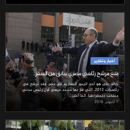
أخبار وتقارير
منع مرشح رئاسي مصري سابق من السفر
خالد على هو أحد الرموز اليسارية في مصر، وقد ترشح في
رئاسيات 2012، التي فاز بها محمد مرسي أول رئيس مدني
منتخب ديمقراطيا‎. كما أعلن…
7 أكتوبر, 2018