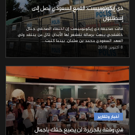
ذي إيكونوميست: القمع السعودي يصل إلى
إسطنبول
قالت صحيفة ذي إيكونوميست إن اختفاء الصحفي جمال
خاشقجي يبعث برسالة تقشعر لها الأبدان لكل من ينتقد ولي
العهد السعودي محمد بن سلمان. بينما كتبت…
8 أكتوبر, 2018
أخبار وتقارير
في وقفة بالجزيرة: لن يضيع حقك ياجمال