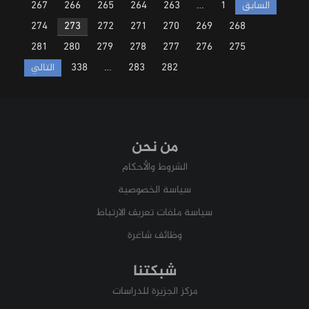
Posts
السابق
1
…
263
264
265
266
267
pagination
274
273
272
271
270
269
268
281
280
279
278
277
276
275
282
283
…
338
التالي
من نحن
الشروط والأحكام
سياسة الخصوصية
سياسة ملفات تعريف الارتباط
وظائف شاغرة
شبكتنا
مركز الجزيرة للدراسات