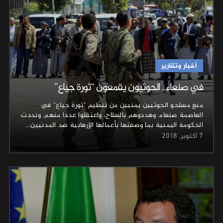
أخبار وتقارير
في صنعاء.. الحوثيون يقمعون “ثورة جياع”
منع مسلحو الحوثيين يمنيين من تنظيم "ثورة جياع" في
العاصمة صنعاء، وهددوهم بالسلاح، واعتقلوا عددا منهم. ونددت
الحكومة اليمنية بما وصفتها بأعمالها الإرهابية ضد المدنيين…
7 أكتوبر, 2018