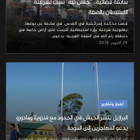
سابقة قضائية.. “حسن نية” سبب لشرعنة
الاستيطان بالضفة
قضت محكمة إسرائيلية في القدس، في سابقة من نوعها،
بقانونية شرعنة بؤرة استيطانية أقيمت على أراض خاصة في
منطقة رام الله في الضفة الغربية؛ بدعوى…
29 أكتوبر, 2018
أخبار وتقارير
البرازيل تنشر الجيش في الحدود مع فنزويلا ومادورو
يدعو المهاجرين إلى العودة
أمر الرئيس البرازيلي ميشال تامر الثلاثاء بنشر القوات المسلحة