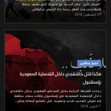
"لضمان الأمن" على الحدود مع فنزويلا التي تشهد تدفقا
للمهاجرين منذ أشهر، بينما دعا الرئيس نيكولاس…
29 أغسطس, 2018
أخبار وتقارير
هكذا قتل خاشقجي داخل القنصلية السعودية
بإسطنبول
رجحت الشرطة التركية مقتل الصحفي السعودي جمال خاشقجي
داخل القنصلية السعودية في إسطنبول، وقالت مصادر مطلعة
إنه تعرض لتعذيب شديد وتشويه، قبل تقطيع أوصاله ونقل…
7 أكتوبر, 2018