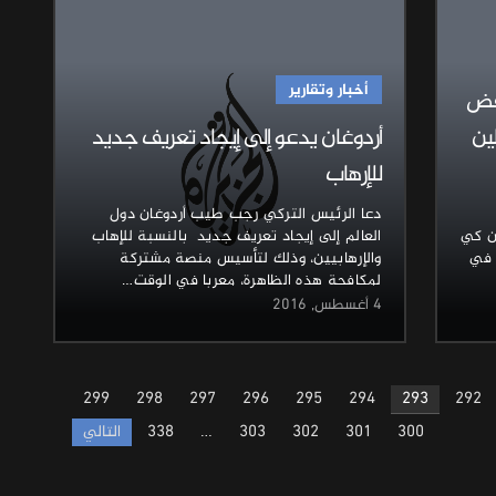
أخبار وتقارير
رفض
ين
أردوغان يدعو إلى إيجاد تعريف جديد
للإرهاب
دعا الرئيس التركي رجب طيب أردوغان دول
أن كي
العالم إلى إيجاد تعريف جديد بالنسبة للإهاب
 في
والإرهابيين، وذلك لتأسيس منصة مشتركة
لمكافحة هذه الظاهرة، معربا في الوقت…
4 أغسطس, 2016
299
298
297
296
295
294
293
292
300
301
302
303
…
338
التالي