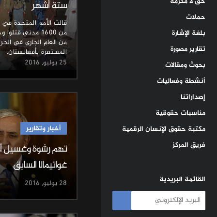
حق لا مكرمة
ستة أشهر
حملات
قالت الأمم المتحدة في تق
بلغة الإشارة
من العام الجاري في الحر
تقارير مصورة
المستعرة بأفغانستان.
25 يوليو, 2016
بحوث ومقالات
أنشطة وفعاليات
إصداراتنا
مناسبات حقوقية
أخبار وتقارير
مكتبة حقوق الإنسان الرقمية
فريق المركز
تهم رشوة وغسيل أم
غواتيمالا السابق
القائمة البريدية
28 يوليو, 2016