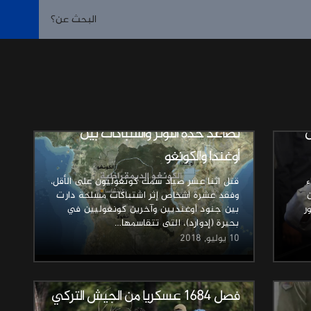
أخبار وتقارير
ن
تصاعد حدة التوتر واشتباكات بين
أوغندا والكونغو
ء
قتل اثنا عشر صياد سمك كونغوليون على الأقل،
وفقد عشرة أشخاص إثر اشتباكات مسلحة دارت
ر
بين جنود أوغنديين وآخرين كونغوليين في
بحيرة (إدوارد)، التى تتقاسمها…
10 يوليو, 2018
أخبار وتقارير
فصل 1684 عسكريا من الجيش التركي