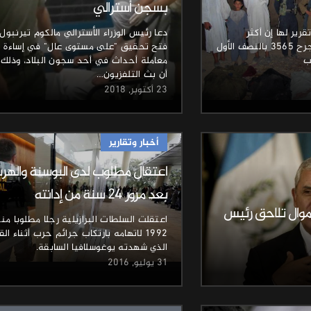
بسجن أسترالي
رير لها إن أكثر
دعا رئيس الوزراء الأسترالي مالكوم تيرنبول
من 1600 مدني قتلوا وجرح 3565 بالنصف الأول
فتح تحقيق "على مستوى عال" في إساءة
ب
معاملة أحداث في أحد سجون البلاد، وذلك 
أن بث التلفزيون…
23 أكتوبر, 2018
أخبار وتقارير
اعتقال مطلوب لدى البوسنة واله
بعد مرور 24 سنة من إدانته
وال تلاحق رئيس
اعتقلت السلطات البرازيلية رجلا مطلوبا من
1992 لاتهامه بارتكاب جرائم حرب أثناء الق
الذي شهدته يوغوسلافيا السابقة.
31 يوليو, 2016