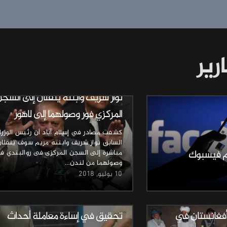
رير
أخبار وتقارير
نواز شريف وابنته ينقلان إلى السج
المركزي فور وصولهما إلى لاهور
كشفت مصادر في إسلام آباد أن رئيس الوزرا
السابق نواز شريف وابنته مريم سوف ينقلان
يم فيسبوك
مباشرة إلى السجن المركزى فى روالبندي فو
وصولهما من لندن…
10 يوليو, 2018
أخبار وتقارير
 بأفغانستان في
تحقيق في إساءة معاملة أحداث