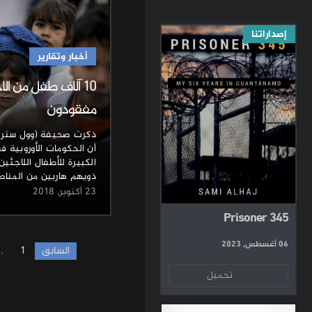
إصداراتنا
أخبار وتقارير
10 آلاف طفل من الا
مفقودون
ذكرت صحيفة (وول ستريت
أن الحكومات الأوروبية ف
الكبيرة للأطفال اللاجئين
ذويهم هاربين من المناط
23 أكتوبر, 2018
Prisoner 345
Posts
06 أغسطس, 2023
السابق
1
…
pagination
تحميل