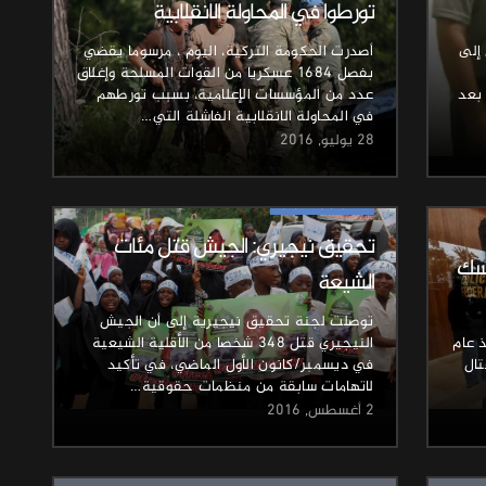
تورطوا في المحاولة الانقلابية
 إلى
أصدرت الحكومة التركية، اليوم ، مرسوما يقضي
بفصل 1684 عسكريا من القوات المسلحة وإغلاق
بعد
عدد من المؤسسات الإعلامية، بسبب تورطهم
في المحاولة الانقلابية الفاشلة التي…
28 يوليو, 2016
أخبار وتقارير
تحقيق نيجيري: الجيش قتل مئات
رسك
الشيعة
توصلت لجنة تحقيق نيجيرية إلى أن الجيش
ذ عام
النيجيري قتل 348 شخصا من الأقلية الشيعية
تال
في ديسمبر/كانون الأول الماضي، في تأكيد
لاتهامات سابقة من منظمات حقوقية…
2 أغسطس, 2016