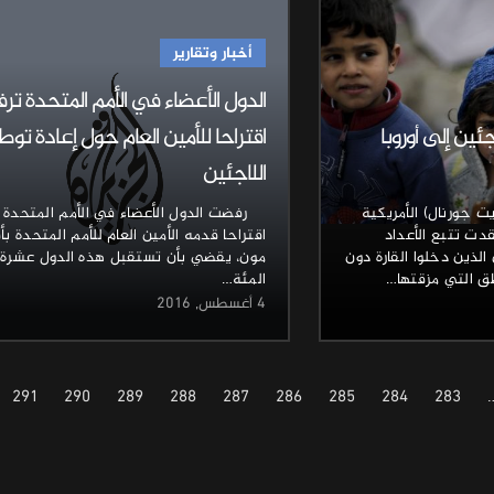
أخبار وتقارير
الدول الأعضاء في الأمم المتحدة ت
جئين إلى أوروبا
اقتراحا للأمين العام حول إعادة توط
اللاجئين
 جورنال) الأمريكية
رفضت الدول الأعضاء في الأمم المتحدة
قدت تتبع الأعداد
اقتراحا قدمه الأمين العام للأمم المتحدة ب
 الذين دخلوا القارة دون
مون، يقضي بأن تستقبل هذه الدول عشرة
ق التي مزقتها…
المئة…
4 أغسطس, 2016
291
290
289
288
287
286
285
284
283