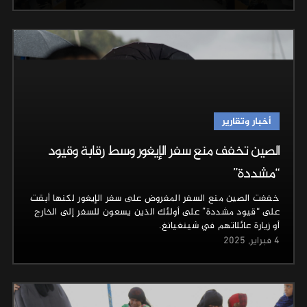
أخبار وتقارير
الصين تخفف منع سفر الإيغور وسط رقابة وقيود
“مشددة”
خففت الصين منع السفر المفروض على سفر الإيغور لكنها أبقت
على “قيود مشددة” على أولئك الذين يسعون للسفر إلى الخارج
أو زيارة عائلاتهم في شينغيانغ.
4 فبراير, 2025