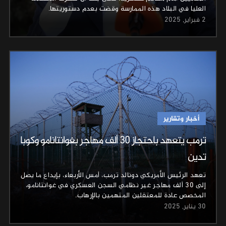
العليا في البلاد هذه الممارسة وقضت بعدم دستوريتها.
2 فبراير, 2025
أخبار وتقارير
ترمب يتعهد باحتجاز 30 ألف مهاجر بغوانتانامو وكوبا
تدين
تعهد الرئيس الأمريكي دونالد ترمب، أمس الأربعاء، بإيداع ما يصل
إلى 30 ألف مهاجر غير نظامي السجن العسكري في غوانتانامو،
المخصص عادة للمعتقلين المتهمين بالإرهاب.
30 يناير, 2025