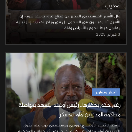
تعذيب
قال الأسير الفلسطيني المحرر من قطاع غزة، يوسف شرف، إن
الأسرى “لا يعيشون في السجون بل في مراكز تعذيب إسرائيلية
يعانون فيها الجوع والأمراض وقلة…
3 فبراير, 2025
أخبار وتقارير
رغم حكم بحظرها.. رئيس أوغندا يتعهد بمواصلة
محاكمة المدنيين أمام العسكر
تعهد الرئيس الأوغندي يوويري موسيفيني بمواصلة مثول
المدنيين أمام محاكم عسكرية، حتى بعد أن حظرت المحكمة