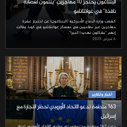
البنتاغون يحتجز 10 مهاجرين “ينتمون لعصابة
نافذة” في غوانتانامو
كشفت وزارة الدفاع الأميركية (البنتاغون) عن احتجاز عشرة
مهاجرين غير نظاميين في معسكر غوانتانامو في كوبا، وقالت
إنهم “يشكلون تهديدا كبيرا”.
6 فبراير, 2025
أخبار وتقارير
163 منظمة تدعو الاتحاد الأوروبي لحظر التجارة مع
إسرائيل
دعت 163 منظمة مجتمع مدني دولية، الاتحاد الأوروبي لحظر