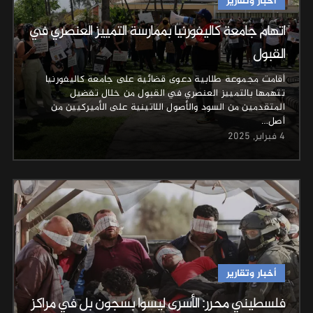
أخبار وتقارير
اتهام جامعة كاليفورنيا بممارسة التمييز العنصري في
القبول
أقامت مجموعة طلابية دعوى قضائية على جامعة كاليفورنيا
تتهمها بالتمييز العنصري في القبول من خلال تفضيل
المتقدمين من السود والأصول اللاتينية على الأميركيين من
أصل…
4 فبراير, 2025
أخبار وتقارير
فلسطيني محرر: الأسرى ليسوا بسجون بل في مراكز