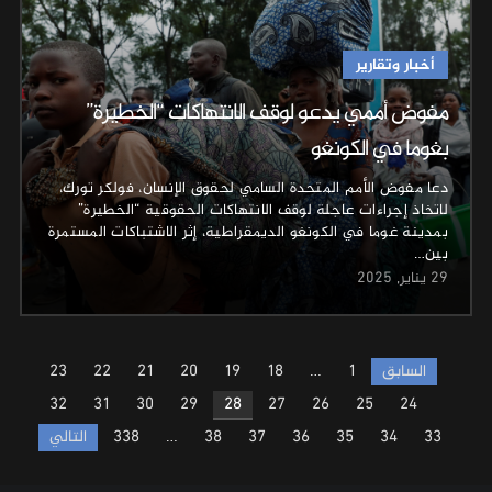
أخبار وتقارير
مفوض أممي يدعو لوقف الانتهاكات “الخطيرة”
بغوما في الكونغو
دعا مفوض الأمم المتحدة السامي لحقوق الإنسان، فولكر تورك،
لاتخاذ إجراءات عاجلة لوقف الانتهاكات الحقوقية “الخطيرة”
بمدينة غوما في الكونغو الديمقراطية، إثر الاشتباكات المستمرة
بين…
29 يناير, 2025
Posts
السابق
1
…
18
19
20
21
22
23
pagination
32
31
30
29
28
27
26
25
24
33
34
35
36
37
38
…
338
التالي