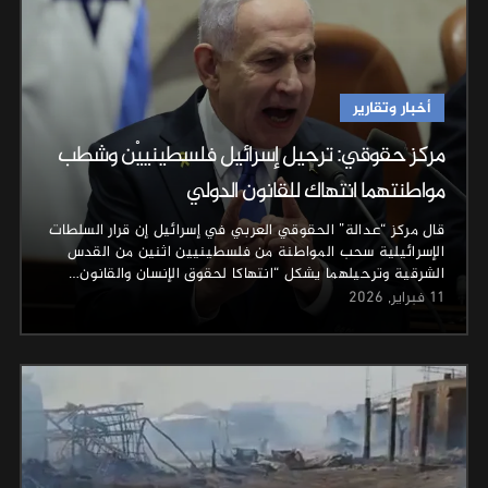
أخبار وتقارير
مركز حقوقي: ترحيل إسرائيل فلسطينييْن وشطب
مواطنتهما انتهاك للقانون الدولي
قال مركز “عدالة” الحقوقي العربي في إسرائيل إن قرار السلطات
الإسرائيلية سحب المواطنة من فلسطينيين اثنين من القدس
الشرقية وترحيلهما يشكل “انتهاكا لحقوق الإنسان والقانون…
11 فبراير, 2026