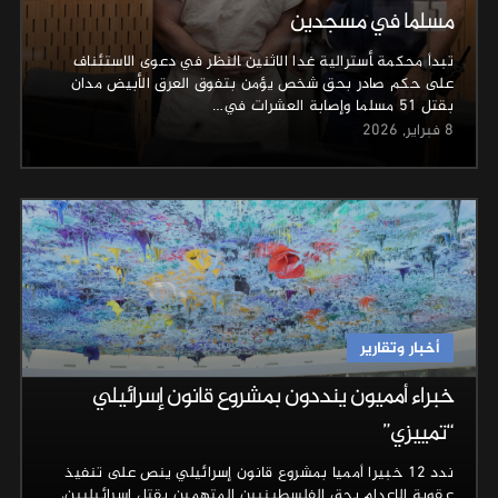
مسلما في مسجدين
تبدأ محكمة ‍أسترالية غدا الاثنين ‍النظر في دعوى الاستئناف
على حكم صادر بحق شخص يؤمن بتفوق العرق الأبيض مدان
بقتل 51 مسلما ⁠وإصابة العشرات في…
8 فبراير, 2026
أخبار وتقارير
خبراء أمميون ينددون بمشروع قانون إسرائيلي
“تمييزي”
ندد 12 خبيرا أمميا بمشروع قانون إسرائيلي ينص على تنفيذ
عقوبة الإعدام بحق الفلسطينيين المتهمين بقتل إسرائيليين،