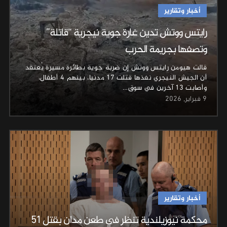
أخبار وتقارير
رايتس ووتش تدين غارة جوية نيجرية “قاتلة”
وتصفها بجريمة الحرب
قالت هيومن رايتس ووتش إن ضربة جوية بطائرة مسيرة يُعتقد
أن الجيش النيجري نفذها قتلت 17 مدنيا، بينهم 4 أطفال،
وأصابت 13 آخرين في سوق…
9 فبراير, 2026
أخبار وتقارير
محكمة نيوزيلندية تنظر في طعن مدان بقتل 51