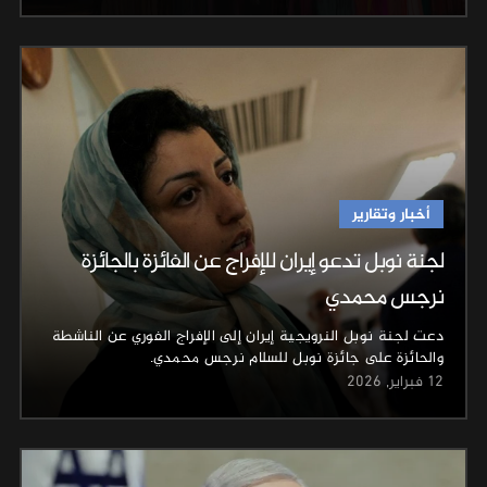
أخبار وتقارير
لجنة نوبل تدعو إيران للإفراج عن الفائزة بالجائزة
نرجس محمدي
دعت لجنة ⁠نوبل النرويجية إيران إلى الإفراج الفوري عن الناشطة
والحائزة على جائزة نوبل للسلام نرجس ⁠محمدي.
12 فبراير, 2026