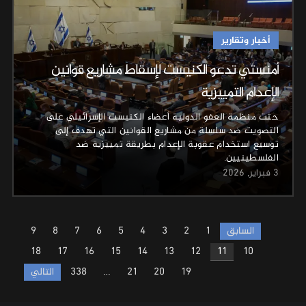
أخبار وتقارير
أمنستي تدعو الكنيست لإسقاط مشاريع قوانين
الإعدام التمييزية
حثت منظمة العفو الدولية أعضاء الكنيست الإسرائيلي على
التصويت ضد سلسلة من مشاريع القوانين التي تهدف إلى
توسيع استخدام عقوبة الإعدام بطريقة تمييزية ضد
الفلسطينيين.
3 فبراير, 2026
Posts
السابق
1
2
3
4
5
6
7
8
9
pagination
18
17
16
15
14
13
12
11
10
19
20
21
…
338
التالي