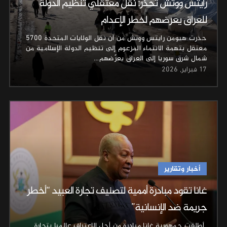
رايتس ووتش تحذر: نقل معتقلي تنظيم الدولة
للعراق يعرضهم لخطر الإعدام
حذرت هيومن رايتس ووتش من أن نقل الولايات المتحدة 5700
معتقل بتهمة الانتماء المزعوم إلى تنظيم الدولة الإسلامية من
شمال شرق سوريا إلى العراق يعرّضهم…
17 فبراير, 2026
أخبار وتقارير
غانا تقود مبادرة أممية لتصنيف تجارة العبيد “أخطر
جريمة ضد الإنسانية”
أطلقت جمهورية غانا مبادرة من أجل الاعتراف عالميا بتجارة