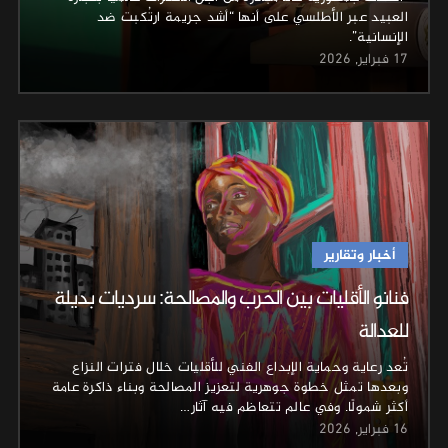
العبيد عبر الأطلسي على أنها “أشد جريمة ارتُكبت ضد
الإنسانية”.
17 فبراير, 2026
أخبار وتقارير
فنانو الأقليات بين الحرب والمصالحة: سرديات بديلة
للعدالة
تُعد رعاية وحماية الإبداع الفني للأقليات خلال فترات النزاع
وبعدها تمثل خطوة جوهرية لتعزيز المصالحة وبناء ذاكرة عامة
أكثر شمولًا. وفي عالم تتعاظم فيه آثار…
16 فبراير, 2026