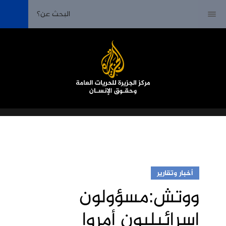
أخبار وتقارير
ووتش:مسؤولون
إسرائيليون أمروا