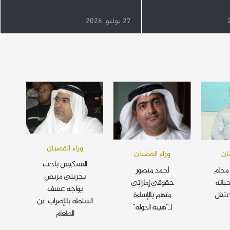
27 يوليو, 2026
وراء القضبان
ان
وراء القضبان
السنكيس باحث
محام
أحمد منصور
بحريني مريض
ياته
حقوقي إماراتي
يواجه عسف
عتقل
متهم بالإساءة
السلطة بالإضراب عن
لـ”هيبة الدولة”
الطعام