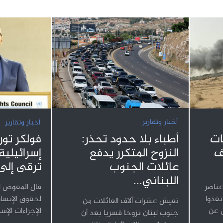
أخبار وتقارير
أخبار وتقارير
أطباء بلا حدود تحذر:
ات
فولكر تور
النزوح المتكرر يدفع
ف
إسرائيلية
عائلات الجنوب
ترقى إلى
اللبناني...
عناصر
قال المفوض ا
فذوا
لحقوق الإنسا
تعيش عشرات آلاف العائلات من
ل عن
الإجراءات الإس
جنوب لبنان نزوحا قسريا بعد أن