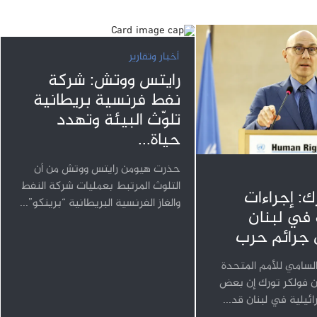
أخبار وتقارير
رايتس ووتش: شركة
نفط فرنسية بريطانية
تلوّث البيئة وتهدد
حياة...
حذرت هيومن رايتس ووتش من أن
التلوث المرتبط بعمليات شركة النفط
ك: إجراءات
والغاز الفرنسية البريطانية “برينكو”...
 في لبنان
 جرائم حرب
لسامي للأمم المتحدة
ن فولكر تورك إن بعض
رائيلية في لبنان قد...