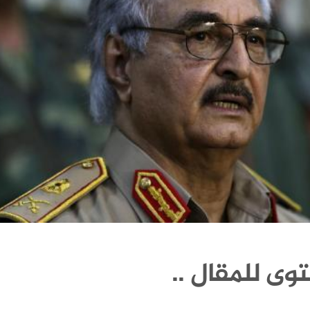
وى للمقال ..