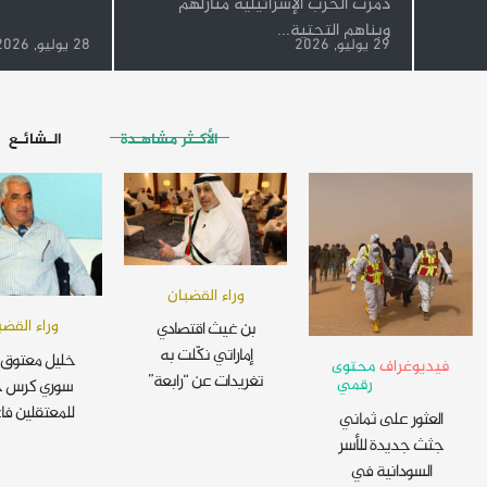
دمرت الحرب الإسرائيلية منازلهم
وبناهم التحتية...
29 يوليو, 2026
28 يوليو, 2026
الأكـثر مشاهـدة
الـشائـع
وراء القضبان
وراء القضب
بن غيث اقتصادي
إماراتي نكّلت به
خليل معتوق 
فيديوغراف
محتوى
تغريدات عن “رابعة”
رقمي
سوري كرس ح
للمعتقلين فا
العثور على ثماني
جثث جديدة للأسر
السودانية في