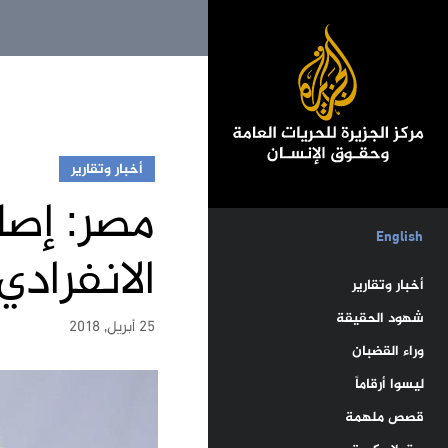
أخبار وتقارير
مصر: إصا
English
الانفرادي
أخبار وتقارير
شهود الحقيقة
25 أبريل, 2018
وراء القضبان
ليسوا أرقاماً
قصص ملهمة