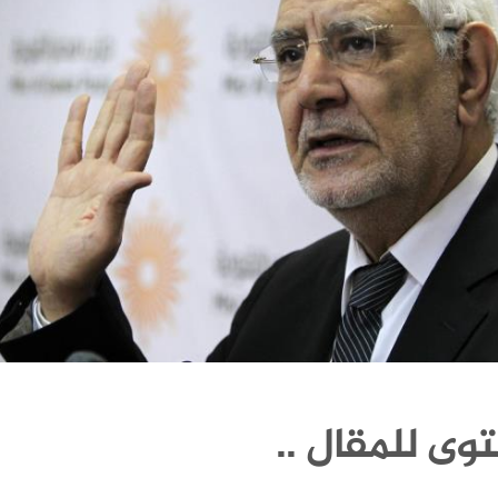
وى للمقال ..