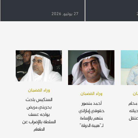
27 يوليو, 2026
وراء القضبان
ان
وراء القضبان
السنكيس باحث
محام
أحمد منصور
بحريني مريض
ياته
حقوقي إماراتي
يواجه عسف
عتقل
متهم بالإساءة
السلطة بالإضراب عن
لـ”هيبة الدولة”
الطعام