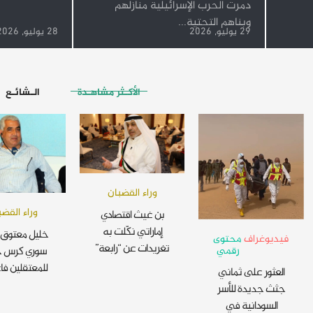
دمرت الحرب الإسرائيلية منازلهم
وبناهم التحتية...
29 يوليو, 2026
28 يوليو, 2026
الأكـثر مشاهـدة
الـشائـع
وراء القضبان
وراء القضب
بن غيث اقتصادي
إماراتي نكّلت به
خليل معتوق 
فيديوغراف
محتوى
تغريدات عن “رابعة”
رقمي
سوري كرس ح
للمعتقلين فا
العثور على ثماني
جثث جديدة للأسر
السودانية في