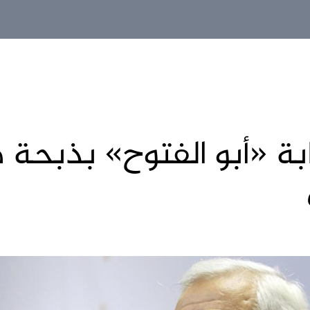
بة «أبو الفتوح» بذبح