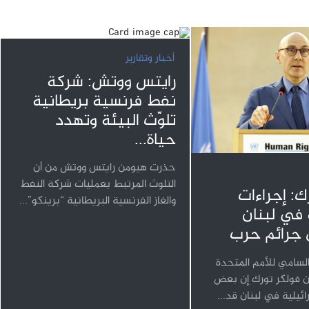
أخبار وتقارير
رايتس ووتش: شركة
نفط فرنسية بريطانية
تلوّث البيئة وتهدد
حياة...
حذرت هيومن رايتس ووتش من أن
التلوث المرتبط بعمليات شركة النفط
ك: إجراءات
والغاز الفرنسية البريطانية “برينكو”...
 في لبنان
 جرائم حرب
لسامي للأمم المتحدة
ن فولكر تورك إن بعض
رائيلية في لبنان قد...