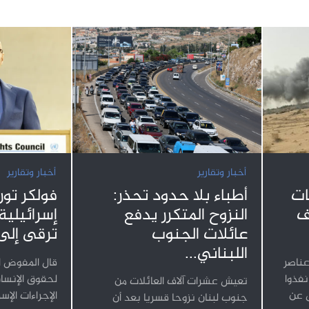
أخبار وتقارير
أخبار وتقارير
أطباء بلا حدود تحذر:
ات
فولكر تور
النزوح المتكرر يدفع
ف
إسرائيلية
عائلات الجنوب
ترقى إلى
اللبناني...
عناصر
قال المفوض ا
فذوا
لحقوق الإنسا
تعيش عشرات آلاف العائلات من
ل عن
الإجراءات الإس
جنوب لبنان نزوحا قسريا بعد أن