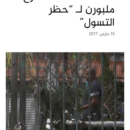
ملبورن لـ “حظر
التسول”
15 مارس, 2017