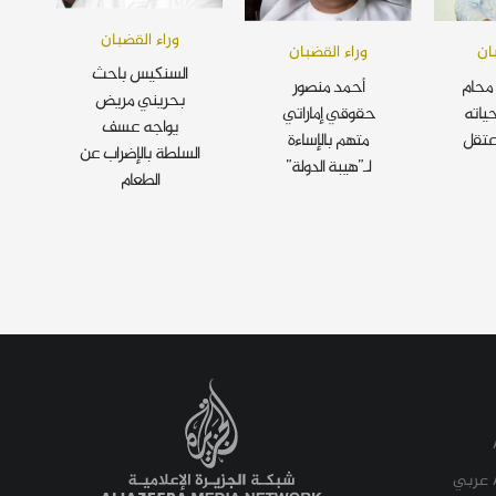
وراء القضبان
ان
وراء القضبان
السنكيس باحث
محام
أحمد منصور
بحريني مريض
ياته
حقوقي إماراتي
يواجه عسف
عتقل
متهم بالإساءة
السلطة بالإضراب عن
لـ”هيبة الدولة”
الطعام