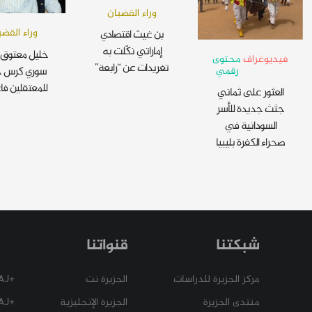
وراء القضبان
وراء القضب
بن غيث اقتصادي
إماراتي نكّلت به
خليل معتوق 
فيديوغراف
محتوى
تغريدات عن “رابعة”
رقمي
سوري كرس ح
للمعتقلين فا
العثور على ثماني
جثث جديدة للأسر
السودانية في
صحراء الكفرة بليبيا
شبكتنا
قنواتنا
مركز الجزيرة للدراسات
الجزيرة نت
+AJ
منتدى الجزيرة
الجزيرة الإنجليزية
+AJ عربي