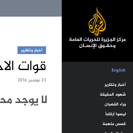
أخبار وتقارير
قوات الا
English
23 نوفمبر, 2016
أخبار وتقارير
شهود الحقيقة
لا يوجد محت
وراء القضبان
ليسوا أرقاماً
قصص ملهمة