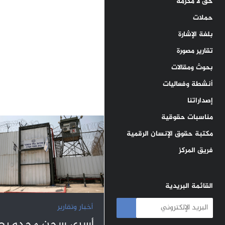
حق لا مكرمة
حملات
بلغة الإشارة
تقارير مصورة
بحوث ومقالات
أنشطة وفعاليات
إصداراتنا
مناسبات حقوقية
مكتبة حقوق الإنسان الرقمية
فريق المركز
القائمة البريدية
أخبار وتقارير
أسرى سجن مجدو يعا