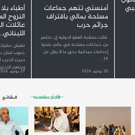
طبي
أطباء بلا
أمنستي تتهم جماعات
النزوح ال
مسلحة بمالي باقتراف
عائلات ا
جرائم حرب
اللبناني...
قالت منظمة العفو الدولية إن عناصر
من جماعات مسلحة في مالي نفذوا
تعيش عشرات آ
إعدامات ميدانية بحق ما لا يقل عن
جنوب لبنان نز
19...
دمرت الحرب ال
وبناهم التحتية
30 يوليو, 2026
29 يوليو, 2026
الأكـثر مشاهـدة
الـشائـع