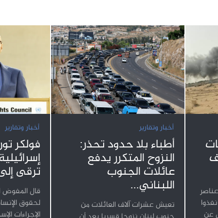
أخبار وتقارير
أخبار وتقارير
أطباء بلا حدود تحذر:
ات
فولكر تور
النزوح المتكرر يدفع
ف
إسرائيلية
عائلات الجنوب
ترقى إلى
اللبناني...
عناصر
قال المفوض ا
فذوا
لحقوق الإنسا
تعيش عشرات آلاف العائلات من
ل عن
الإجراءات الإس
جنوب لبنان نزوحا قسريا بعد أن