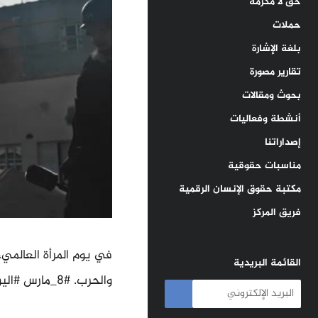
حق لا مكرمة
حملات
بلغة الإشارة
تقارير مصورة
بحوث ومقالات
أنشطة وفعاليات
إصداراتنا
مناسبات حقوقية
مكتبة حقوق الإنسان الرقمية
فريق المركز
في يوم المرأة العالمي
القائمة البريدية
والحرب. #8_مارس #اليوم_العالمي_للمرأة