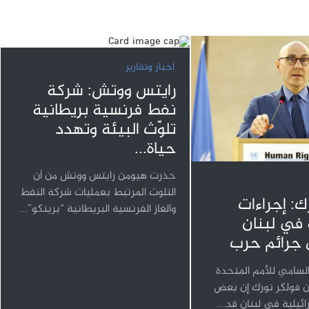
أخبار وتقارير
رايتس ووتش: شركة
نفط فرنسية بريطانية
تلوّث البيئة وتهدد
حياة...
حذرت هيومن رايتس ووتش من أن
التلوث المرتبط بعمليات شركة النفط
ك: إجراءات
والغاز الفرنسية البريطانية “برينكو”...
 في لبنان
 جرائم حرب
لسامي للأمم المتحدة
ن فولكر تورك إن بعض
رائيلية في لبنان قد...