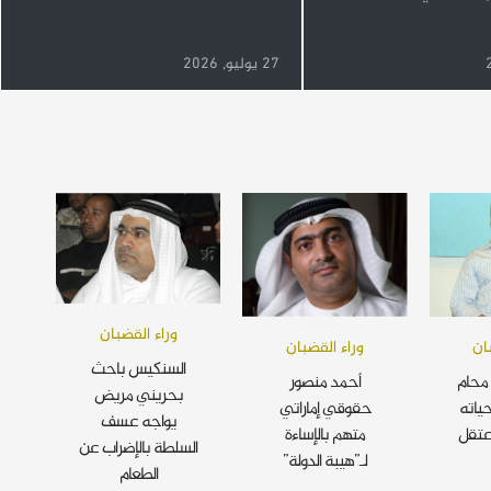
27 يوليو, 2026
وراء القضبان
ان
وراء القضبان
السنكيس باحث
محام
أحمد منصور
بحريني مريض
ياته
حقوقي إماراتي
يواجه عسف
عتقل
متهم بالإساءة
السلطة بالإضراب عن
لـ”هيبة الدولة”
الطعام