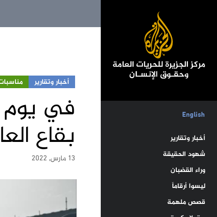
أخبار وتقارير
مناسبات
في يوم ا
English
بقاع الع
أخبار وتقارير
شهود الحقيقة
13 مارس, 2022
وراء القضبان
ليسوا أرقاماً
قصص ملهمة