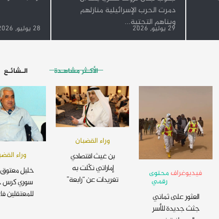
دمرت الحرب الإسرائيلية منازلهم
وبناهم التحتية...
29 يوليو, 2026
28 يوليو, 2026
الأكـثر مشاهـدة
الـشائـع
وراء القضبان
وراء القضب
بن غيث اقتصادي
إماراتي نكّلت به
خليل معتوق 
فيديوغراف
محتوى
تغريدات عن “رابعة”
رقمي
سوري كرس ح
للمعتقلين فا
العثور على ثماني
جثث جديدة للأسر