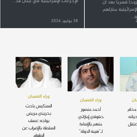
الإجراءات الإسرائيلية في لبنان قد...
وحا قسريا بعد أن
إسرائيلية منازلهم
...
28 يوليو, 2026
وراء القضبان
ان
وراء القضبان
السنكيس باحث
محام
أحمد منصور
بحريني مريض
ياته
حقوقي إماراتي
يواجه عسف
عتقل
متهم بالإساءة
السلطة بالإضراب عن
لـ”هيبة الدولة”
الطعام