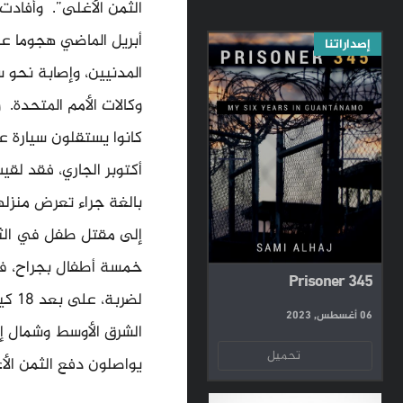
الثمن الأغلى”. وأفادت 
إصداراتنا
وكالات الأمم المتحدة. 
أكتوبر الجاري، فقد ل
بالغة جراء تعرض منزل
إلى مقتل طفل في الثال
خمسة أطفال بجراح، ف
Prisoner 345
لضرب
06 أغسطس, 2023
الشرق الأوسط وشمال إفر
تحميل
يواصلون دفع الثمن الأ