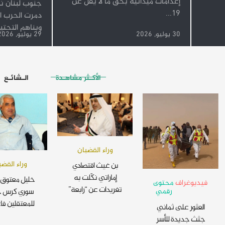
إعدامات ميدانية بحق ما لا يقل عن
جنوب لبنان نز
19...
دمرت الحرب ال
وبناهم التحتية
30 يوليو, 2026
29 يوليو, 2026
الأكـثر مشاهـدة
الـشائـع
وراء القضبان
وراء القضب
بن غيث اقتصادي
إماراتي نكّلت به
خليل معتوق 
فيديوغراف
محتوى
تغريدات عن “رابعة”
رقمي
سوري كرس ح
للمعتقلين فا
العثور على ثماني
جثث جديدة للأسر