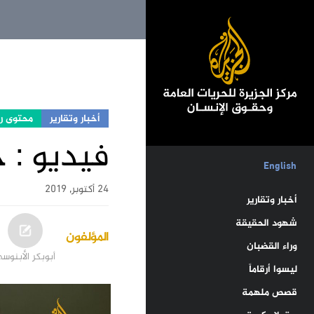
أخبار وتقارير
محتوى ر
فيديو : 
English
24 أكتوبر, 2019
أخبار وتقارير
شهود الحقيقة
المؤلفون
وراء القضبان
أبوبكر الأبنوس
ليسوا أرقاماً
قصص ملهمة