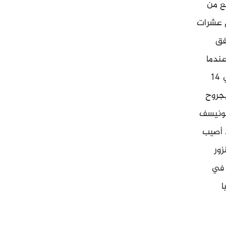
بع من
مقتل نحو 1100 شخص بينهم عشرات
 ألف شخص، وفق
عندما
كانوا يستقلون سيارة على طريق سريع، يقع على بعد 16 كيلومترا من طرابلس. أما في 14
بجروح
يونيسف
 أصيب
ور
ف في
ا