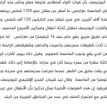
اليونيسف، بأن قوات اللواء المتقاعد خليفة حفتر وتشن منذ الرا
أبريل الماضي هجوما على العاصمة طرابلس، ما أسفر عن 
المدنيين، وإصابة نحو ستة آلاف آخرين، في حين تجاوز عدد النازحين 120
وأشارت اليونيسف لمقتل ثلاثة أطفال وامرأتين الأسبوع المنصرم، 
قيت ثلاث شقيقات مصرعهن وأصيبت والدتهن وشقيقتهن الرابعة 
هن الذي يقع جنوب العاصمة للهجوم. وقبل ذلك بيوم، أشارت ال
ثة عشرة من عمره بينما كان في منزله، بالإضافة إلى ذلك، فقد
ي وقت سابق من الشهر، عندما تعرضت مدرستهم في مدينة جنز
ة، على بعد 18 كيلومترا من العاصمة. وقال تيد شيبان، المدير الإقليمي لليونيس
يقيا، إن هذه الهجمات الأخيرة تمثل تذكيرا بأن الأطفال في ليبي
غلى مع استمرار العنف في عدد من المناطق الغربية من البلد.