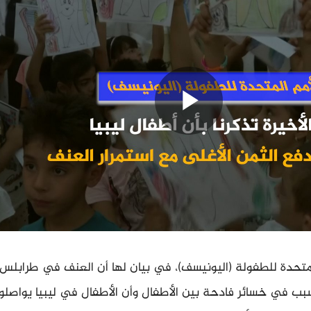
تحدة للطفولة (اليونيسف)، في بيان لها أن العنف في طرابلس
بب في خسائر فادحة بين الأطفال وأن الأطفال في ليبيا يواصلو