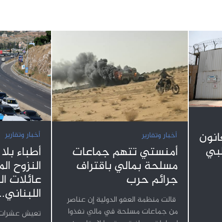
نون
أخبار وتقارير
أخبار وتقارير
طبي
أطباء بلا
أمنستي تتهم جماعات
النزوح ال
مسلحة بمالي باقتراف
عائلات ا
جرائم حرب
اللبناني...
قالت منظمة العفو الدولية إن عناصر
من جماعات مسلحة في مالي نفذوا
تعيش عشرات آ