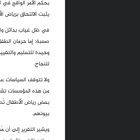
بحكم الأمر الواقع في ا
يثبت الالتحاق برياض ال
في ظل غياب بدائل واق
صعبة: إما حرمان الطفل
وحيدة للتعليم والتقيي
للنجاح.
ولا تتوقف السياسات ع
من هذه المؤسسات تشجي
بعض رياض الأطفال تُط
بيوتهم.
ويشير التقرير إلى أن م