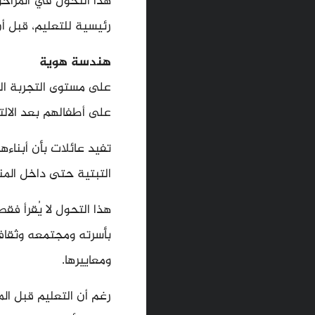
هذا التحول في المراحل
رئيسية للتعليم، قبل أن تغلق خطة
هندسة هوية
على مستوى التجربة الي
على أطفالهم بعد الال
تفيد عائلات بأن أبناء
التبتية حتى داخل المن
هذا التحول لا يُقرأ ف
بأسرته ومجتمعه وثقافت
ومعاييرها.
رغم أن التعليم قبل الم