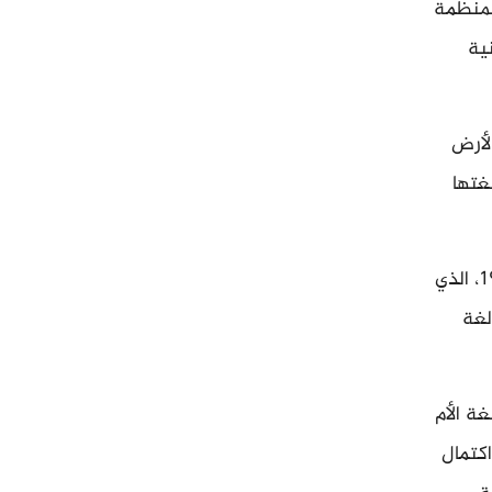
لمنظمة
 الصينية
لأرض
غتها
التطورات الحالية تُقرأ في سياق مسار ممتد منذ قانون الحكم الذاتي الإقليمي لعام 1984، الذي
لغة
ة الأم
اكتمال