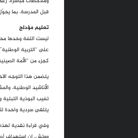
وملاحظات مباشرة، رغم
قبل المدرسة، بما يحوّ
تعليم مؤدلج
ليست اللغة وحدها محور
على “التربية الوطنية”
كجزء من “الأمة الصينية
يتضمن هذا التوجه الاحت
الأناشيد الوطنية، والم
تغيب البوذية التبتية و
يتلقى سردية واحدة للت
وفي قراءة نقدية لهذه 
ووتش، إن استهداف أطفا