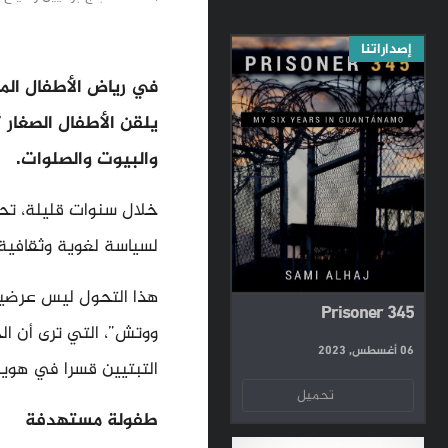
إصداراتنا
في رياض الأطفال الم
يلقن الأطفال الصغار 
والبيوت والصلوات.
خلال سنوات قليلة، تحوّ
لسياسة لغوية وثقافية 
هذا التحول ليس عرضيا
Prisoner 345
ووتش”، التي ترى أن ا
06 أغسطس, 2023
التبتيين قسرا في هوي
تحميل
طفولة مستهدفة