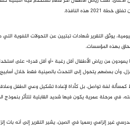
 الأعلى، ظلت رياض الأطفال آخر فضاء تُستخدم فيه التبتية كلغ
 2021 هذه النافذة.
ومية، يوثّق التقرير شهادات تبتيين عن التحولات اللغوية التي 
تحاق بهذه المؤسسات.
ها يعودون من رياض الأطفال أقل رغبة -أو أقل قدرة- على استخدا
زل، وأن بعضهم يتحول إلى التحدث بالصينية فقط خلال أسابيع أ
قط كمسألة لغة تواصل، بل كأداة لإعادة تشكيل وعي الطفل وعلاق
ه، في مرحلة عمرية يكون فيها شديد القابلية للتأثر بنموذج ا
درسي غير إلزامي رسميا في الصين، يشير التقرير إلى أنه بات إلزا