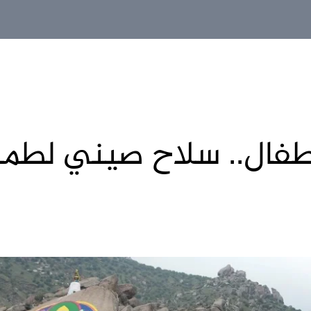
طفال.. سلاح صيني لطمس