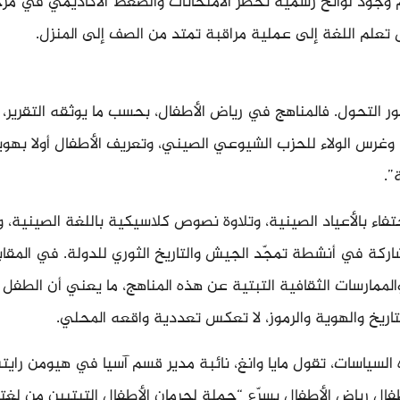
 وجود لوائح رسمية تحظر الامتحانات والضغط الأكاديمي في مرح
ل تعلم اللغة إلى عملية مراقبة تمتد من الصف إلى المنزل.
 التحول. فالمناهج في رياض الأطفال، بحسب ما يوثقه التقرير، ت
 وغرس الولاء للحزب الشيوعي الصيني، وتعريف الأطفال أولا بهو
”.
فاء بالأعياد الصينية، وتلاوة نصوص كلاسيكية باللغة الصينية، و
شاركة في أنشطة تمجّد الجيش والتاريخ الثوري للدولة. في المقاب
الممارسات الثقافية التبتية عن هذه المناهج، ما يعني أن الطفل 
اريخ والهوية والرموز، لا تعكس تعددية واقعه المحلي.
السياسات، تقول مايا وانغ، نائبة مدير قسم آسيا في هيومن راي
ل رياض الأطفال يسرّع “حملة لحرمان الأطفال التبتيين من لغته