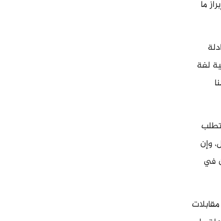
از ما
دلة
ية لغة
ا
تطلب
، وإن
ن في
مقابلات