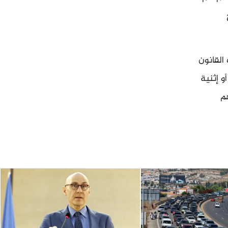
القانون
 إثنية
م