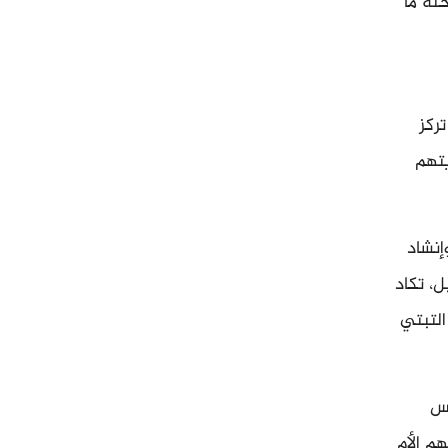
لة ما
ركز
يتهم
إنشاد
ل، تكاد
التبتي
تس
م الأم