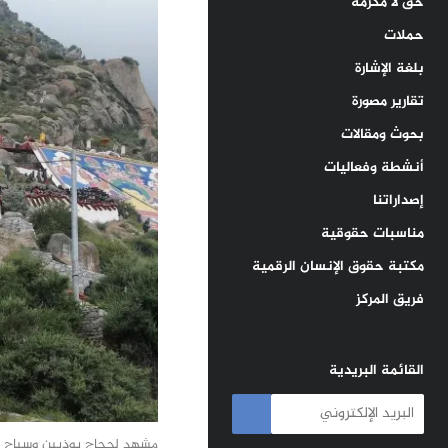
حق لا مكرمة
حملات
بلغة الإشارة
تقارير مصورة
بحوث ومقالات
أنشطة وفعاليات
إصداراتنا
مناسبات حقوقية
مكتبة حقوق الإنسان الرقمية
فريق المركز
القائمة البريدية
مشهد لحجاج بوذيين وسياح يش