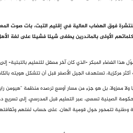
نتشرة فوق الهضاب العالية في إقليم التبت، بات صوت المع
كلماتهم الأولى بالماندرين يطغى شيئا فشيئا على لغة الأه
ل هذا الفضاء المبكر -الذي كان آخر معقل للتعليم بالتبتية- إل
أكثر مركزية، تستهدف الجيل الأصغر قبل أن تتشكل هويته بالكام
 ولا معزولا، بل هو جزء من مسار أوسع ترصده منظمة “هيومن را
لحكومة الصينية تسعى، عبر التعليم قبل المدرسي، إلى تسريع د
ة وطنية تتمحور حول قومية الهان، على حساب لغتهم وثقافتهم