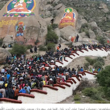
اهدون رسومات لبوذا على أحد تلال لاسا في مهرجان سنوي تقليدي بالتبت (الأور