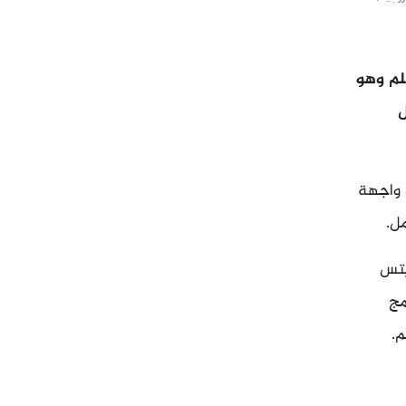
لم وهو
ل
ى واجهة
ل.
يتس
مج
.