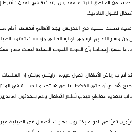
لعديد من المناطق التبتية، فمدارس ابتدائية في المدن تشترط إبر
أطفال لقبول التلاميذ.
عية تعتمد التبتية في التدريس، يجد الأهالي أنفسهم أمام معا
 من مسار التعليم الرسمي، أو إرساله إلى مؤسسات تعتمد الصين
م، ما يعمق إحساسا بأن الهوية اللغوية المحلية ليست مسارا ممكن
ند أبواب رياض الأطفال. تقول هيومن رايتس ووتش إن السلطات 
ع الأهالي أو حتى الضغط عليهم لاستخدام الصينية في المنزل
الب بتقديم مقاطع فيديو تُظهر الأطفال وهم يتحدثون الماندري
ُقيّمين تعيّنهم الدولة يختبرون مهارات الأطفال في الصينية عبر 