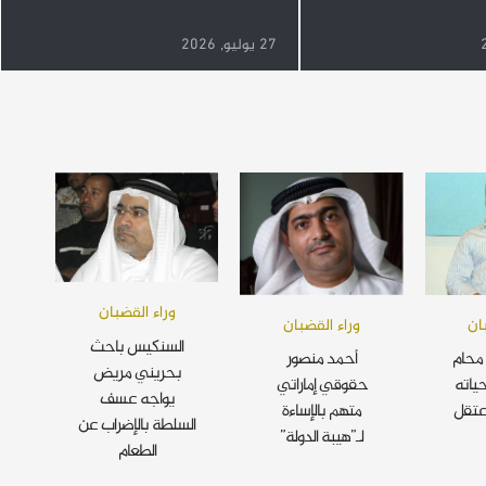
27 يوليو, 2026
وراء القضبان
ان
وراء القضبان
السنكيس باحث
محام
أحمد منصور
بحريني مريض
ياته
حقوقي إماراتي
يواجه عسف
عتقل
متهم بالإساءة
السلطة بالإضراب عن
لـ”هيبة الدولة”
الطعام