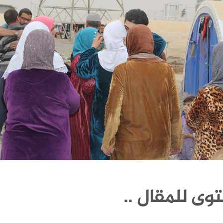
وى للمقال ..