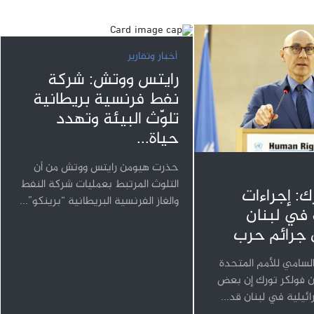
أخبار وتقارير
رايتس ووتش: شركة
نفط فرنسية بريطانية
تلوّث البيئة وتهدد
حياة...
حذرت هيومن رايتس ووتش من أن
التلوث المرتبط بعمليات شركة النفط
ك: إجراءات
والغاز الفرنسية البريطانية “برينكو”...
 في لبنان
 جرائم حرب
لسامي للأمم المتحدة
ن فولكر تورك إن بعض
رائيلية في لبنان قد...