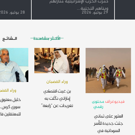
دمرت الحرب الإسرائيلية منازلهم
وبناهم التحتية...
29 يوليو, 2026
28 يوليو, 2026
الأكـثر مشاهـدة
الـشائـع
وراء القضبان
وراء القضب
بن غيث اقتصادي
إماراتي نكّلت به
خليل معتوق 
فيديوغراف
محتوى
تغريدات عن “رابعة”
رقمي
سوري كرس ح
للمعتقلين فا
العثور على ثماني
جثث جديدة للأسر
السودانية في