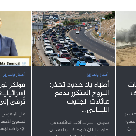
أخبار وتقارير
أخبار وتقارير
أطباء بلا حدود تحذر:
ات
فولكر تور
النزوح المتكرر يدفع
ف
إسرائيلية
عائلات الجنوب
ترقى إلى
اللبناني...
عناصر
قال المفوض ا
فذوا
لحقوق الإنسا
تعيش عشرات آلاف العائلات من
ل عن
الإجراءات الإس
جنوب لبنان نزوحا قسريا بعد أن