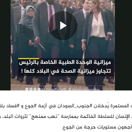
ت المستمرة يُدخلان #جنوب_السودان في أزمة #جوع و #فساد بلا
لإنسان للسلطة الحاكمة بممارسة “نهب ممنهج” لثروات البلد، مما
واجهون مستويات حرجة من الجوع.