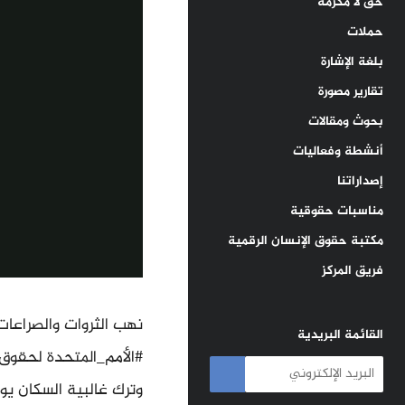
حق لا مكرمة
حملات
بلغة الإشارة
تقارير مصورة
بحوث ومقالات
أنشطة وفعاليات
إصداراتنا
مناسبات حقوقية
مكتبة حقوق الإنسان الرقمية
فريق المركز
نهب الثروات والصراعا
القائمة البريدية
#الأمم_المتحدة لحقوق ا
وترك غالبية السكان ي