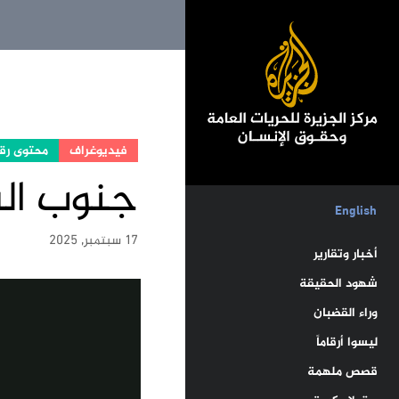
فيديوغراف
محتوى رق
جنوب ال
English
17 سبتمبر, 2025
أخبار وتقارير
شهود الحقيقة
وراء القضبان
ليسوا أرقاماً
قصص ملهمة