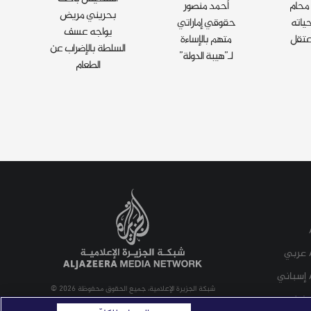
محام
أحمد منصور
بحريني مريض
ياته
حقوقي إماراتي
يواجه عسف
عتقل
متهم بالإساءة
السلطة بالإضراب عن
لـ”هيبة الدولة”
الطعام
شبكة الجزيرة الإعلامية، جميع الحقوق محفوظة 2026 ©