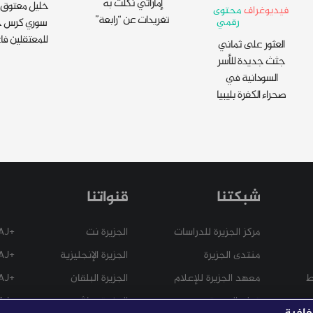
إماراتي نكّلت به
خليل معتوق 
فيديوغراف
محتوى
تغريدات عن “رابعة”
رقمي
سوري كرس ح
للمعتقلين فا
العثور على ثماني
جثث جديدة للأسر
السودانية في
صحراء الكفرة بليبيا
شبكتنا
قنواتنا
مركز الجزيرة للدراسات
الجزيرة نت
+AJ
منتدى الجزيرة
الجزيرة الإنجليزية
+AJ عربي
ط
معهد الجزيرة للإعلام
الجزيرة البلقان
+AJ إسباني
تعلم العربية
الجزيرة مباشر
+AJ فرنسي