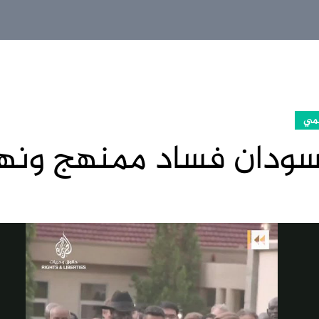
مي
سودان فساد ممنهج ونه