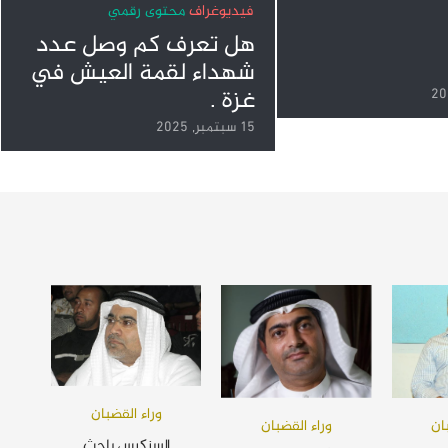
فيديوغراف
محتوى رقمي
هل تعرف كم وصل عدد
شهداء لقمة العيش في
غزة .
15 سبتمبر, 2025
وراء القضبان
ان
وراء القضبان
السنكيس باحث