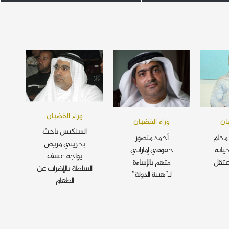
وراء القضبان
ان
وراء القضبان
السنكيس باحث
محام
أحمد منصور
بحريني مريض
ياته
حقوقي إماراتي
يواجه عسف
عتقل
متهم بالإساءة
السلطة بالإضراب عن
لـ”هيبة الدولة”
الطعام