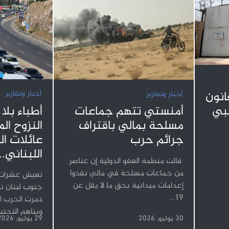
نون
أخبار وتقارير
أخبار وتقارير
طبي
أطباء بلا
أمنستي تتهم جماعات
النزوح ال
مسلحة بمالي باقتراف
عائلات ا
جرائم حرب
اللبناني...
قالت منظمة العفو الدولية إن عناصر
من جماعات مسلحة في مالي نفذوا
تعيش عشرات آ
إعدامات ميدانية بحق ما لا يقل عن
جنوب لبنان نز
19...
دمرت الحرب ال
وبناهم التحتية
30 يوليو, 2026
29 يوليو, 2026