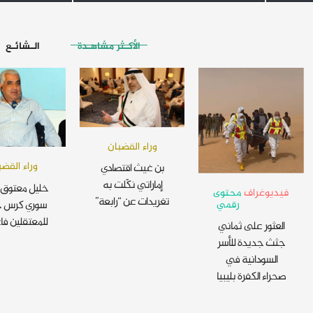
الأكـثر مشاهـدة
الـشائـع
وراء القضبان
وراء القضب
بن غيث اقتصادي
إماراتي نكّلت به
خليل معتوق 
فيديوغراف
محتوى
تغريدات عن “رابعة”
رقمي
سوري كرس ح
للمعتقلين فا
العثور على ثماني
جثث جديدة للأسر
السودانية في
صحراء الكفرة بليبيا