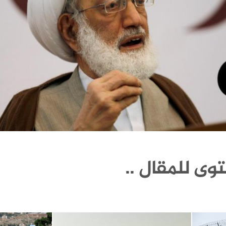
وى للمقال ..