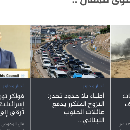
وى للمقال ..
أخبار وتقارير
أخبار وتقارير
أطباء بلا حدود تحذر:
ات
فولكر تور
النزوح المتكرر يدفع
ف
إسرائيلية
عائلات الجنوب
ترقى إلى
اللبناني...
عناصر
قال المفوض ا