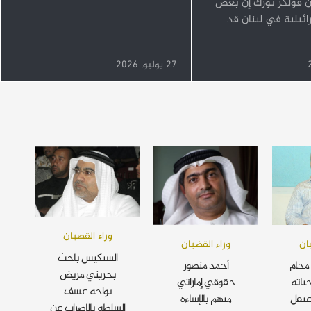
ن فولكر تورك إن بعض
رائيلية في لبنان قد...
27 يوليو, 2026
وراء القضبان
ان
وراء القضبان
السنكيس باحث
محام
أحمد منصور
بحريني مريض
ياته
حقوقي إماراتي
يواجه عسف
عتقل
متهم بالإساءة
السلطة بالإضراب عن