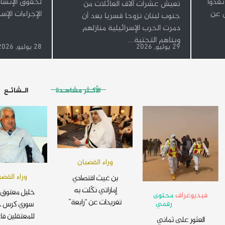
فذوا
لحقوق الإنسا
تعيش عشرات آلاف العائلات من
ل عن
الإجراءات الإس
جنوب لبنان نزوحا قسريا بعد أن
دمرت الحرب الإسرائيلية منازلهم
وبناهم التحتية...
29 يوليو, 2026
28 يوليو, 2026
الأكـثر مشاهـدة
الـشائـع
وراء القضبان
وراء القضب
بن غيث اقتصادي
إماراتي نكّلت به
خليل معتوق 
فيديوغراف
محتوى
تغريدات عن “رابعة”
رقمي
سوري كرس ح
للمعتقلين فا
العثور على ثماني