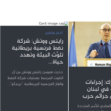
أخبار وتقارير
رايتس ووتش: شركة
نفط فرنسية بريطانية
تلوّث البيئة وتهدد
حياة...
حذرت هيومن رايتس ووتش من أن
التلوث المرتبط بعمليات شركة النفط
ك: إجراءات
والغاز الفرنسية البريطانية “برينكو”...
 في لبنان
 جرائم حرب
لسامي للأمم المتحدة