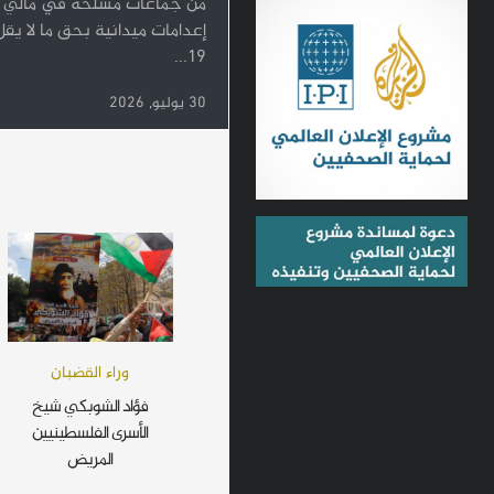
من جماعات مسلحة في مالي ن
إعدامات ميدانية بحق ما لا يق
19...
30 يوليو, 2026
وراء القضبان
فؤاد الشوبكي شيخ
الأسرى الفلسطينيين
المريض