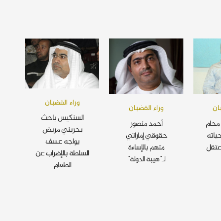
وراء القضبان
ان
وراء القضبان
السنكيس باحث
محام
أحمد منصور
بحريني مريض
ياته
حقوقي إماراتي
يواجه عسف
عتقل
متهم بالإساءة
السلطة بالإضراب عن
لـ”هيبة الدولة”
الطعام