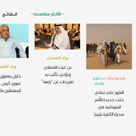
الأكـثر مشاهـدة
الـشائـع
وراء القضبان
وراء القضب
بن غيث اقتصادي
إماراتي نكّلت به
خليل معتوق 
فيديوغراف
محتوى
تغريدات عن “رابعة”
رقمي
سوري كرس ح
للمعتقلين فا
العثور على ثماني
جثث جديدة للأسر
السودانية في
صحراء الكفرة بليبيا