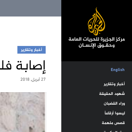
أخبار وتقارير
إصابة فل
English
27 أبريل, 2018
أخبار وتقارير
شهود الحقيقة
وراء القضبان
ليسوا أرقاماً
قصص ملهمة