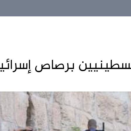
سطينيين برصاص إسرائي