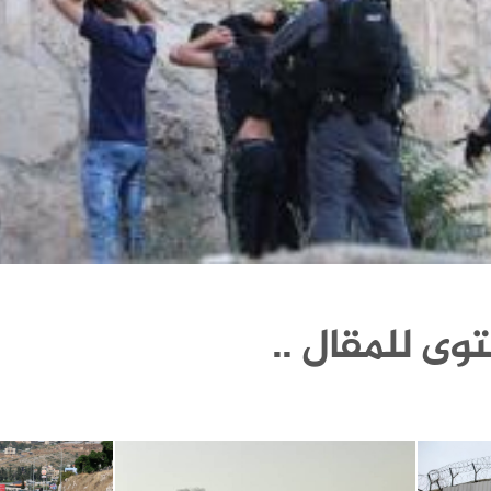
وى للمقال ..