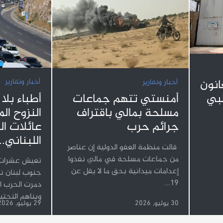
نون
أخبار وتقارير
أخبار وتقارير
طبي
أطباء بلا
أمنستي تتهم جماعات
النزوح ال
مسلحة بمالي باقتراف
عائلات ا
جرائم حرب
اللبناني...
قالت منظمة العفو الدولية إن عناصر
من جماعات مسلحة في مالي نفذوا
تعيش عشرات آ
إعدامات ميدانية بحق ما لا يقل عن
جنوب لبنان نز
19...
دمرت الحرب ال
وبناهم التحتية
30 يوليو, 2026
29 يوليو, 2026